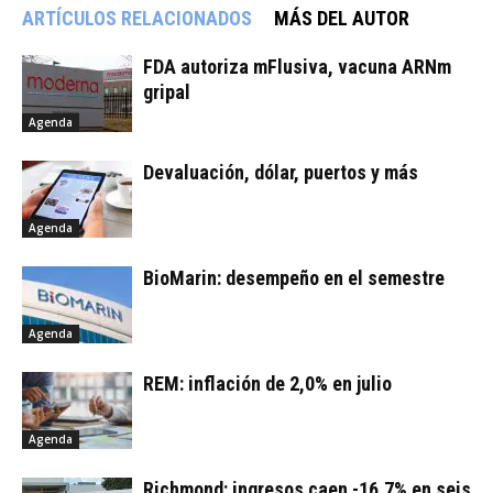
ARTÍCULOS RELACIONADOS
MÁS DEL AUTOR
FDA autoriza mFlusiva, vacuna ARNm
gripal
Agenda
Devaluación, dólar, puertos y más
Agenda
BioMarin: desempeño en el semestre
Agenda
REM: inflación de 2,0% en julio
Agenda
Richmond: ingresos caen -16,7% en seis