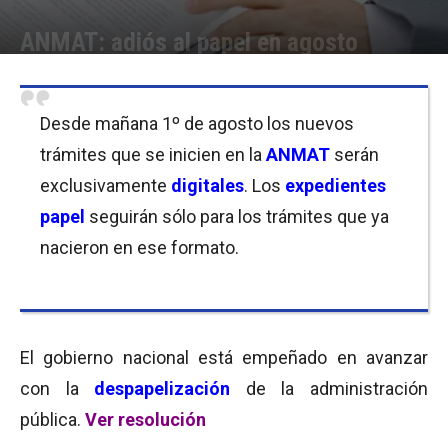
ANMAT: adiós al papel en agosto
Por
Equipo de Redacción
-
31/07/2017 11:30
Desde mañana 1º de agosto los nuevos
trámites que se inicien en la
ANMAT
serán
exclusivamente
digitales
. Los
expedientes
papel
seguirán sólo para los trámites que ya
nacieron en ese formato.
El gobierno nacional está empeñado en avanzar
con la
despapelización
de la administración
pública.
Ver resolución