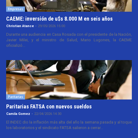
Empresas
CAEME: inversión de u$s 8.000 M en seis años
Christian Atance
-
29/05/2026 15:00
Durante una audiencia en Casa Rosada con el presidente de la Nación,
Javier Milei, y el ministro de Salud, Mario Lugones, la CAEME
oficializó...
Paritarias
Paritarias FATSA con nuevos sueldos
Camila Gomez
-
22/04/2026 14:30
El INDEC dio la inflación más alta del año la semana pasada y al toque
los laboratorios y el sindicato FATSA salieron a cerrar...