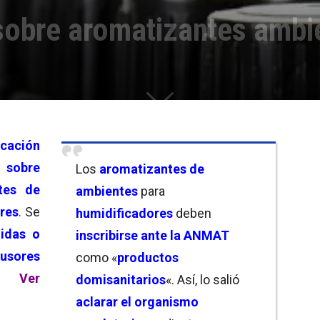
obre aromatizantes ambi
icación
 sobre
Los
aromatizantes de
tes de
ambientes
para
res
. Se
humidificadores
deben
uidas o
inscribirse ante la ANMAT
fusores
como «
productos
.
Ver
domisanitarios
«. Así, lo salió
aclarar el organismo