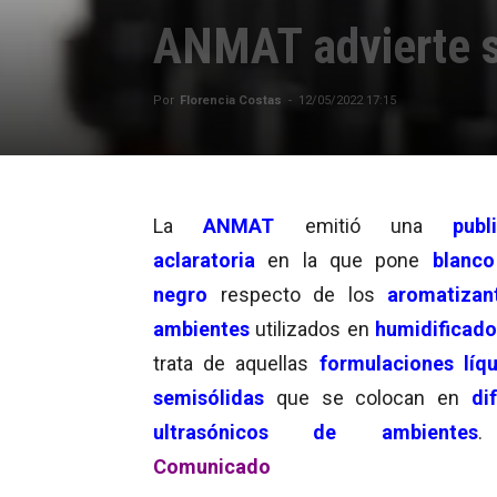
ANMAT advierte s
Por
Florencia Costas
-
12/05/2022 17:15
La
ANMAT
emitió una
publ
aclaratoria
en la que pone
blanco
negro
respecto de los
aromatizan
ambientes
utilizados en
humidificado
trata de aquellas
formulaciones líq
semisólidas
que se colocan en
di
ultrasónicos de ambientes
Comunicado