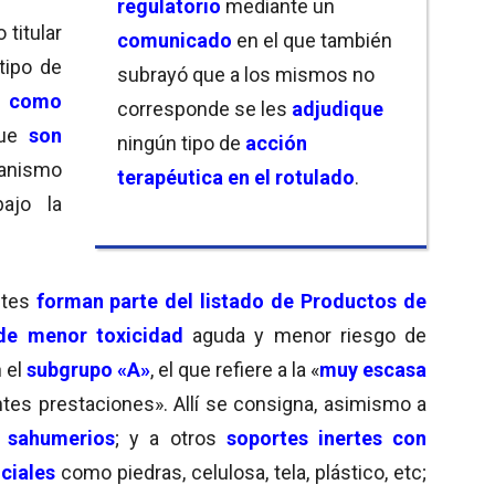
regulatorio
mediante un
titular
comunicado
en el que también
tipo de
subrayó que a los mismos no
 como
corresponde se les
adjudique
que
son
ningún tipo de
acción
anismo
terapéutica en el rotulado
.
ajo la
ntes
forman parte del listado de Productos de
de menor toxicidad
aguda y menor riesgo de
n el
subgrupo «A»
, el que refiere a la «
muy escasa
tes prestaciones». Allí se consigna, asimismo a
s
sahumerios
; y a otros
soportes inertes con
ciales
como piedras, celulosa, tela, plástico, etc;