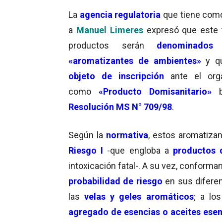
La
agencia regulatoria
que tiene como 
a
Manuel Limeres
expresó que este 
productos serán
denominados
«aromatizantes de ambientes»
y 
objeto de inscripción
ante el org
como
«Producto Domisanitario»
b
Resolución MS N° 709/98
.
Según la
normativa
, estos aromatiza
Riesgo I
-que engloba a
productos 
intoxicación fatal-. A su vez, conforma
probabilidad de riesgo
en sus diferen
las
velas y geles aromáticos
; a lo
agregado de esencias o aceites esen