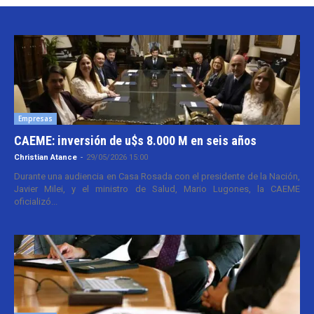
Empresas
CAEME: inversión de u$s 8.000 M en seis años
Christian Atance
-
29/05/2026 15:00
Durante una audiencia en Casa Rosada con el presidente de la Nación,
Javier Milei, y el ministro de Salud, Mario Lugones, la CAEME
oficializó...