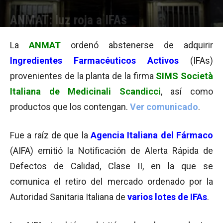
ANMAT: luz roja a IFAs
Por
Equipo de Redacción
-
24/07/2014 11:49
La
ANMAT
ordenó abstenerse de adquirir
Ingredientes Farmacéuticos Activos
(IFAs)
provenientes de la planta de la firma
SIMS Società
Italiana de Medicinali Scandicci
, así como
productos que los contengan.
Ver comunicado
.
Fue a raíz de que la
Agencia Italiana del Fármaco
(AIFA) emitió la Notificación de Alerta Rápida de
Defectos de Calidad, Clase II, en la que se
comunica el retiro del mercado ordenado por la
Autoridad Sanitaria Italiana de
varios lotes de IFAs
.