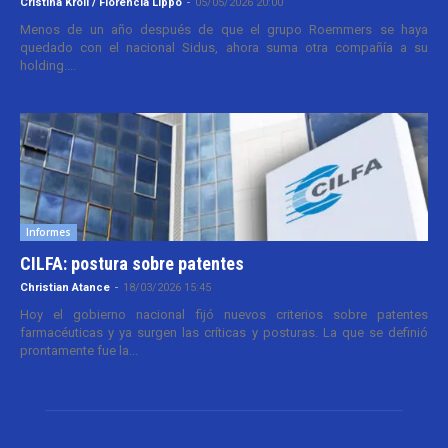
Cristina Kroll / Florencia Lippo
-
05/05/2026 20:00
Menos de un año después de que el grupo Roemmers se haya
quedado con el nacional Sidus, ahora suma otra compañía a su
holding....
Informes
CILFA: postura sobre patentes
Christian Atance
-
18/03/2026 15:45
Hoy el gobierno nacional fijó nuevos criterios sobre patentes
farmacéuticas y ya surgen las críticas y posturas. La que se definió
prontamente fue la...