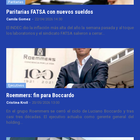
Paritarias
Paritarias FATSA con nuevos sueldos
Camila Gomez
-
22/04/2026 14:30
El INDEC dio la inflación más alta del año la semana pasada y al toque
los laboratorios y el sindicato FATSA salieron a cerrar...
Ejecutivos
Roemmers: fin para Boccardo
Cristina Kroll
-
20/05/2026 13:00
En el grupo Roemmers se cerró el ciclo de Luciano Boccardo y tras
casi tres décadas. El ejecutivo actuaba como gerente general del
holding...