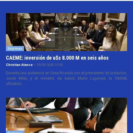
Empresas
CAEME: inversión de u$s 8.000 M en seis años
Christian Atance
-
29/05/2026 15:00
Durante una audiencia en Casa Rosada con el presidente de la Nación,
Javier Milei, y el ministro de Salud, Mario Lugones, la CAEME
oficializó...
Paritarias