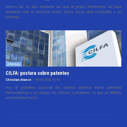
Menos de un año después de que el grupo Roemmers se haya
quedado con el nacional Sidus, ahora suma otra compañía a su
holding....
Informes
CILFA: postura sobre patentes
Christian Atance
-
18/03/2026 15:45
Hoy el gobierno nacional fijó nuevos criterios sobre patentes
farmacéuticas y ya surgen las críticas y posturas. La que se definió
prontamente fue la...