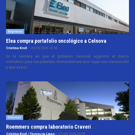
Empresas
Elea compra portafolio oncológico a Celnova
Cristina Kroll
-
20/03/2026 10:30
En la semana en que el gobierno nacional aggiornó el marco
normativo para las patentes farmacéuticas tuvo lugar una transacción
y que va por...
Informes
Roemmers compra laboratorio Craveri
Cristina Kroll / Florencia Lippo
-
05/05/2026 20:00