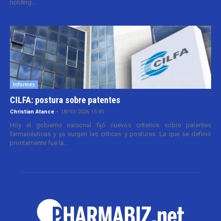
holding....
Informes
CILFA: postura sobre patentes
Christian Atance
-
18/03/2026 15:45
Hoy el gobierno nacional fijó nuevos criterios sobre patentes
farmacéuticas y ya surgen las críticas y posturas. La que se definió
prontamente fue la...