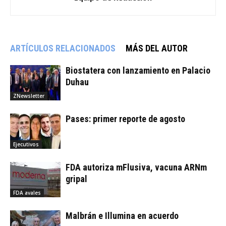
ARTÍCULOS RELACIONADOS
MÁS DEL AUTOR
Biostatera con lanzamiento en Palacio
Duhau
ZNewsletter
Pases: primer reporte de agosto
Ejecutivos
FDA autoriza mFlusiva, vacuna ARNm
gripal
FDA avales
Malbrán e Illumina en acuerdo