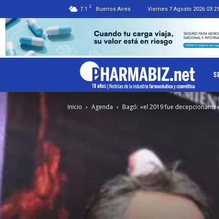
C
7.1
Buenos Aires
Viernes 7 Agosto 2026 03:2
Ph
S
Inicio
Agenda
Bagó: «el 2019 fue decepcionante