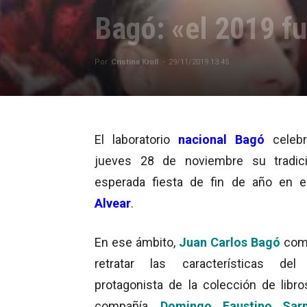
Bagó: «el 2019 f
Por
Cristina Kroll
-
29/11/2019 13:45
El laboratorio
nacional Bagó
celebr
jueves 28 de noviembre su tradici
esperada fiesta de fin de año en 
Alvear
.
En ese ámbito,
Juan Carlos Bagó
com
retratar las características del
protagonista de la colección de libro
compañía,
Domingo Faustino Sar