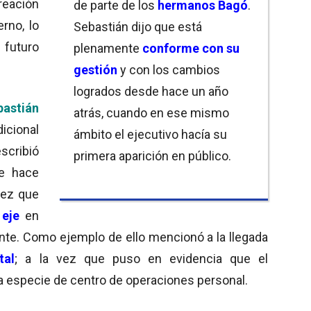
reación
de parte de los
hermanos Bagó
.
rno, lo
Sebastián dijo que está
 futuro
plenamente
conforme con su
gestión
y con los cambios
logrados desde hace un año
bastián
atrás, cuando en ese mismo
icional
ámbito el ejecutivo hacía su
scribió
primera aparición en público.
e hace
vez que
eje
en
te. Como ejemplo de ello mencionó a la llegada
tal
; a la vez que puso en evidencia que el
a especie de centro de operaciones personal.