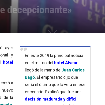
ue decepcionante»
ó ayer
onal y
En este 2019 la principal noticia
el
hotel
en el marco del
hotel Alvear
llegó de la mano de
Juan Carlos
Bagó
. El empresario dijo que
enzó a
sería el último que lo verá en ese
 nuevo
escenario. Explicó que fue una
s de la
decisión madurada y difícil
miento
.