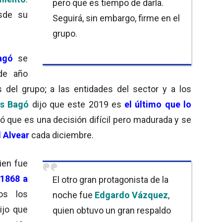
pero que es tiempo de darla.
esde su
Seguirá, sin embargo, firme en el
grupo.
agó
se
de año
 del grupo; a las entidades del sector y a los
os Bagó
dijo que este 2019 es
el último
que lo
có que es una decisión difícil pero madurada y se
l Alvear
cada diciembre.
ien fue
o
1868 a
El otro gran protagonista de la
os los
noche fue
Edgardo Vázquez
,
ijo que
quien obtuvo un gran respaldo