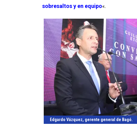
sobresaltos y en equipo
«.
Edgardo Vázquez, gerente general de Bagó.