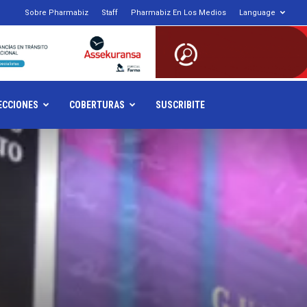
1
Sobre Pharmabiz
Staff
Pharmabiz En Los Medios
Language
armabiz.NET
ECCIONES
COBERTURAS
SUSCRIBITE
»