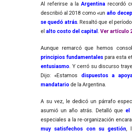
Al referirse a la
Argentina
recordó c
describió al 2018 como «un
año decep
se quedó atrás
. Resaltó que el períod
el
alto costo del capital
.
Ver artículo
Aunque remarcó que hemos consol
principios fundamentales
para esta et
entusiasmo
. Y cerró su discurso tray
Dijo: «Estamos
dispuestos a apoy
mandatario
de la Argentina.
A su vez, le dedicó un párrafo espec
asumió un año atrás. Detalló que
el
especiales a la re-organización enca
muy satisfechos con su gestión
, 