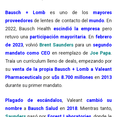
Bausch + Lomb
es uno de los
mayores
proveedores
de lentes de contacto del
mundo
. En
2022, Bausch Health
escindió la empresa
pero
retuvo una
participación mayoritaria
. En
febrero
de 2023
, volvió
Brent Saunders
para un
segundo
mandato como CEO
en reemplazo de
Joe Papa
.
Traía un currículum lleno de deals, empezando por
su
venta de la propia Bausch + Lomb a
Valeant
Pharmaceuticals
por
u$s 8.700 millones
en
2013
durante su primer mandato.
Plagado de escándalos
, Valeant
cambió su
nombre
a
Bausch Salud
en
2018
. Mientras tanto,
Saunders
pasó por
Forest Laboratories
, donde le