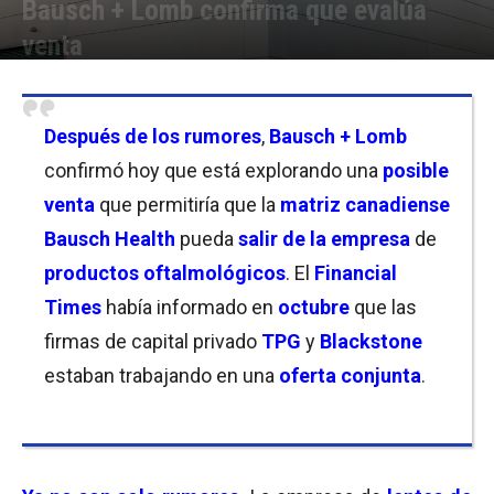
Bausch + Lomb confirma que evalúa
venta
Por
Joseph Foley
-
12/12/2024 19:00
Después de los rumores
,
Bausch + Lomb
confirmó hoy que está explorando una
posible
venta
que permitiría que la
matriz canadiense
Bausch Health
pueda
salir de la empresa
de
productos oftalmológicos
. El
Financial
Times
había informado en
octubre
que las
firmas de capital privado
TPG
y
Blackstone
estaban trabajando en una
oferta conjunta
.