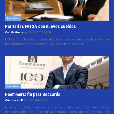
Paritarias
Paritarias FATSA con nuevos sueldos
Camila Gomez
-
22/04/2026 14:30
El INDEC dio la inflación más alta del año la semana pasada y al toque
los laboratorios y el sindicato FATSA salieron a cerrar...
Ejecutivos
Roemmers: fin para Boccardo
Cristina Kroll
-
20/05/2026 13:00
En el grupo Roemmers se cerró el ciclo de Luciano Boccardo y tras
casi tres décadas. El ejecutivo actuaba como gerente general del