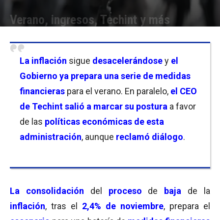
Verano, ingresos, Techint y más
Por
Equipo de Redacción
-
12/12/2024 18:30
La
inflación
sigue
desacelerándose
y
el
Gobierno ya prepara una serie de medidas
financieras
para el verano. En paralelo,
el CEO
de Techint salió a marcar su postura
a favor
de las
políticas económicas de esta
administración
, aunque
reclamó diálogo
.
La consolidación
del
proceso
de
baja
de la
inflación
, tras el
2,4%
de
noviembre
, prepara el