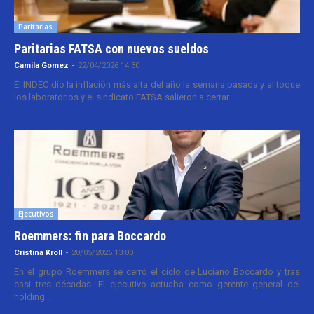
Paritarias
Paritarias FATSA con nuevos sueldos
Camila Gomez
-
22/04/2026 14:30
El INDEC dio la inflación más alta del año la semana pasada y al toque
los laboratorios y el sindicato FATSA salieron a cerrar...
Ejecutivos
Roemmers: fin para Boccardo
Cristina Kroll
-
20/05/2026 13:00
En el grupo Roemmers se cerró el ciclo de Luciano Boccardo y tras
casi tres décadas. El ejecutivo actuaba como gerente general del
holding...