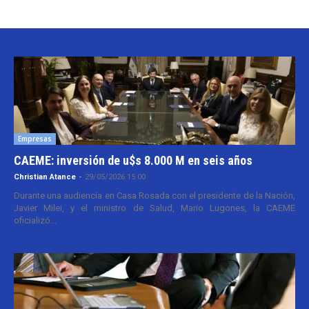
Empresas
CAEME: inversión de u$s 8.000 M en seis años
Christian Atance
-
29/05/2026 15:00
Durante una audiencia en Casa Rosada con el presidente de la Nación,
Javier Milei, y el ministro de Salud, Mario Lugones, la CAEME
oficializó...