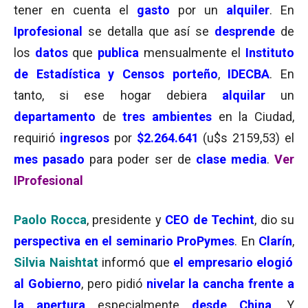
tener en cuenta el
gasto
por un
alquiler
. En
Iprofesional
se detalla que así se
desprende
de
los
datos
que
publica
mensualmente el
Instituto
de Estadística y Censos porteño
,
IDECBA
. En
tanto, si ese hogar debiera
alquilar
un
departamento
de
tres ambientes
en la Ciudad,
requirió
ingresos
por
$2.264.641
(u$s 2159,53) el
mes pasado
para poder ser de
clase media
.
Ver
IProfesional
Paolo Rocca
, presidente y
CEO de Techint
, dio su
perspectiva en el seminario ProPymes
. En
Clarín
,
Silvia Naishtat
informó que
el empresario elogió
al Gobierno
, pero pidió
nivelar la cancha frente a
la apertura
especialmente
desde China
. Y