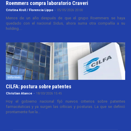
Roemmers compra laboratorio Craveri
Cristina Kroll / Florencia Lippo
-
05/05/2026 20:00
Menos de un año después de que el grupo Roemmers se haya
quedado con el nacional Sidus, ahora suma otra compañía a su
holding....
Informes
CILFA: postura sobre patentes
Christian Atance
-
18/03/2026 15:45
Hoy el gobierno nacional fijó nuevos criterios sobre patentes
farmacéuticas y ya surgen las críticas y posturas. La que se definió
prontamente fue la...