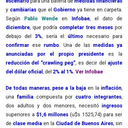
escenario
para una batería de
medidas financieras
y
cambiarias
que el
Gobierno
ya tiene en carpeta.
Según
Pablo Wende
en
Infobae
, el dato de
diciembre
, que podría
completar
tres meses
por
debajo del
3%
, sería el
último
necesario para
confirmar
ese
rumbo
. Una de las
medidas ya
anunciadas por el propio presidente
es la
reducción del “crawling peg”
, es decir del
ajuste
del dólar oficial
, del
2% al 1%
.
Ver Infobae
De todas maneras
,
pese a la baja
en la
inflación
,
una
familia
compuesta por
cuatro integrantes
,
dos adultos y dos menores, necesitó
ingresos
superiores a
$1,6 millones
(u$s 1525,74) para ser
de
clase media
en la
Ciudad de Buenos Aires
, sin