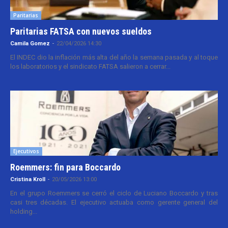
Paritarias
Paritarias FATSA con nuevos sueldos
Camila Gomez
-
22/04/2026 14:30
El INDEC dio la inflación más alta del año la semana pasada y al toque
los laboratorios y el sindicato FATSA salieron a cerrar...
Ejecutivos
Roemmers: fin para Boccardo
Cristina Kroll
-
20/05/2026 13:00
En el grupo Roemmers se cerró el ciclo de Luciano Boccardo y tras
casi tres décadas. El ejecutivo actuaba como gerente general del
holding...