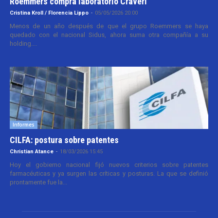
Roemmers compra laboratorio Craveri
Cristina Kroll / Florencia Lippo
-
05/05/2026 20:00
Menos de un año después de que el grupo Roemmers se haya
quedado con el nacional Sidus, ahora suma otra compañía a su
holding....
Informes
CILFA: postura sobre patentes
Christian Atance
-
18/03/2026 15:45
Hoy el gobierno nacional fijó nuevos criterios sobre patentes
farmacéuticas y ya surgen las críticas y posturas. La que se definió
prontamente fue la...