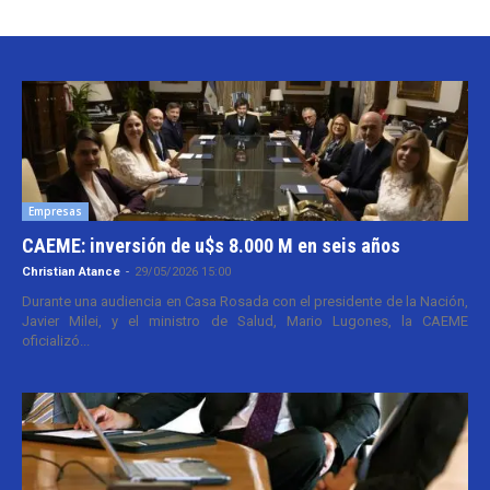
Empresas
CAEME: inversión de u$s 8.000 M en seis años
Christian Atance
-
29/05/2026 15:00
Durante una audiencia en Casa Rosada con el presidente de la Nación,
Javier Milei, y el ministro de Salud, Mario Lugones, la CAEME
oficializó...