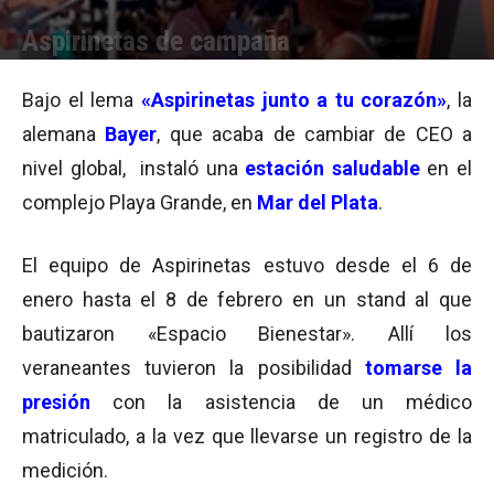
Aspirinetas de campaña
Por
Equipo de Redacción
-
19/02/2015 14:00
Bajo el lema
«Aspirinetas junto a tu corazón»
, la
alemana
Bayer
, que acaba de cambiar de CEO a
nivel global, instaló una
estación saludable
en el
complejo Playa Grande, en
Mar del Plata
.
El equipo de Aspirinetas estuvo desde el 6 de
enero hasta el 8 de febrero en un stand al que
bautizaron «Espacio Bienestar». Allí los
veraneantes tuvieron la posibilidad
tomarse la
presión
con la asistencia de un médico
matriculado, a la vez que llevarse un registro de la
medición.