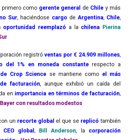
7 primero como
gerente general
de
Chile
y más
no Sur
, haciéndose
cargo
de
Argentina
,
Chile
,
sa
oportunidad reemplazó
a la
chilena
Pierina
Sur
rporación
registró
ventas por
€ 24.909 millones
,
to del 1% en moneda constante
respecto a
 de
Crop Science
se mantiene como
el más
de facturación
, aunque exhibió un caída del
nda en
importancia en términos de facturación
,
Bayer con resultados modestos
con un
recorte global
el que se
replicó
también
el
CEO global
,
Bill Anderson
, la
corporación