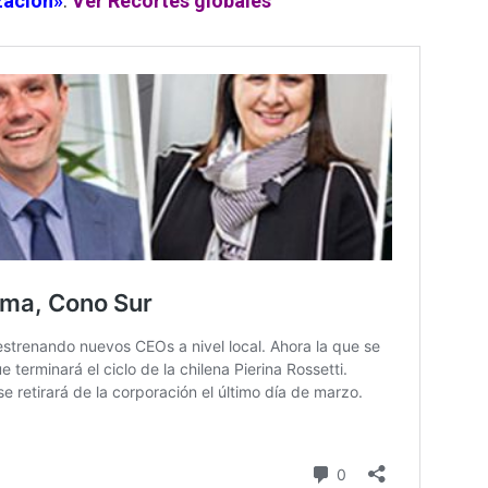
zación»
.
Ver Recortes globales