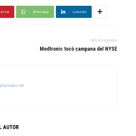
terest
WhatsApp
Linkedin
Artículo siguiente
Medtronic tocó campana del NYSE
@pharmabiz.net
L AUTOR