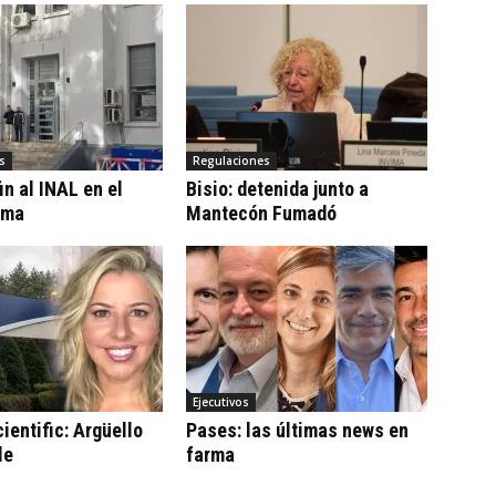
s
Regulaciones
n al INAL en el
Bisio: detenida junto a
ama
Mantecón Fumadó
Ejecutivos
ientific: Argüello
Pases: las últimas news en
le
farma