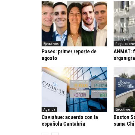
Ejecutivos
Regulacione
Pases: primer reporte de
ANMAT: fi
agosto
organigr
Agenda
Ejecutivos
Caviahue: acuerdo con la
Boston Sc
española Cantabria
suma Chi