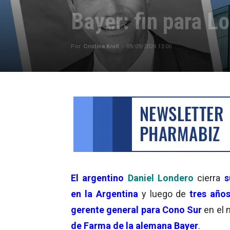
Bayer: fin para L
Por
Cristina Kroll
-
09/09/2024 13:00
El argentino
Daniel Londero
cierra
s
en la Argentina
y luego de
tres año
gerente general para Cono Sur
en el 
de Farma de la alemana Bayer
.