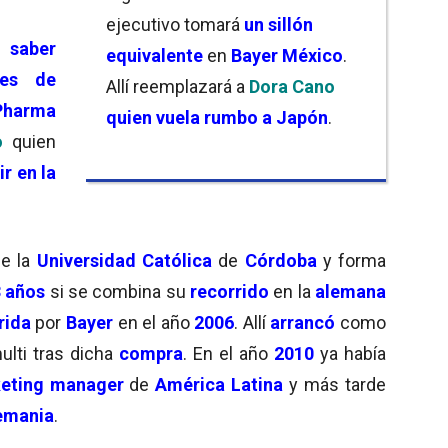
ejecutivo tomará
un sillón
saber
equivalente
en
Bayer México
.
es de
Allí reemplazará a
Dora Cano
Pharma
quien vuela rumbo a Japón
.
o
quien
r en la
de la
Universidad Católica
de
Córdoba
y forma
 años
si se combina su
recorrido
en la
alemana
rida
por
Bayer
en el año
2006
. Allí
arrancó
como
ulti tras dicha
compra
. En el año
2010
ya había
eting manager
de
América Latina
y más tarde
emania
.