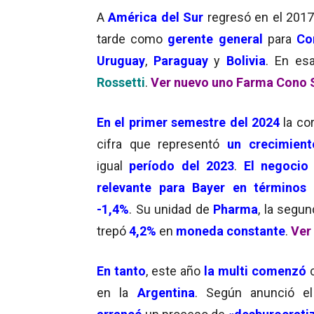
A
América del Sur
regresó en el 201
tarde como
gerente general
para
Co
Uruguay
,
Paraguay
y
Bolivia
. En e
Rossetti
.
Ver nuevo uno Farma Cono 
En el primer semestre del 2024
la co
cifra que representó
un crecimien
igual
período del 2023
.
El negocio
relevante para Bayer en términos 
-1,4
%
. Su unidad de
Pharma
, la segu
trepó
4,2%
en
moneda constante
.
Ver 
En tanto
, este año
la multi comenzó
en la
Argentina
. Según anunció 