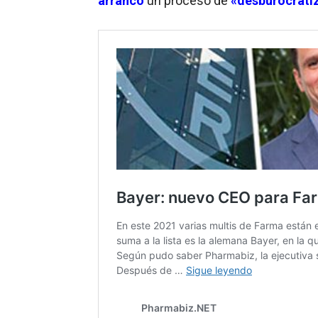
arrancó
un proceso de
«desburocrati