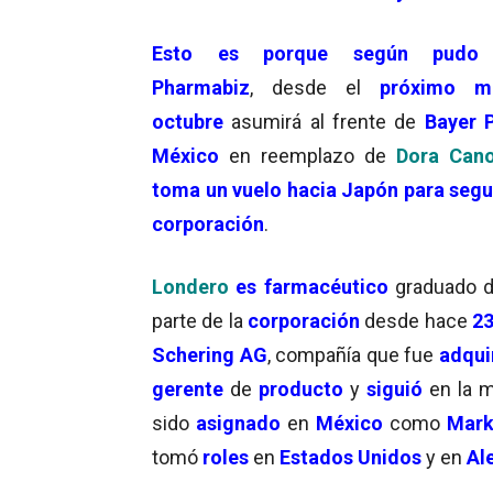
Esto es porque según pudo 
Pharmabiz
, desde el
próximo m
octubre
asumirá al frente de
Bayer 
México
en reemplazo de
Dora Can
toma un vuelo hacia Japón para segui
corporación
.
Londero
es
farmacéutico
graduado 
parte de la
corporación
desde hace
23
Schering AG
, compañía que fue
adqui
gerente
de
producto
y
siguió
en la m
sido
asignado
en
México
como
Mark
tomó
roles
en
Estados Unidos
y en
Al