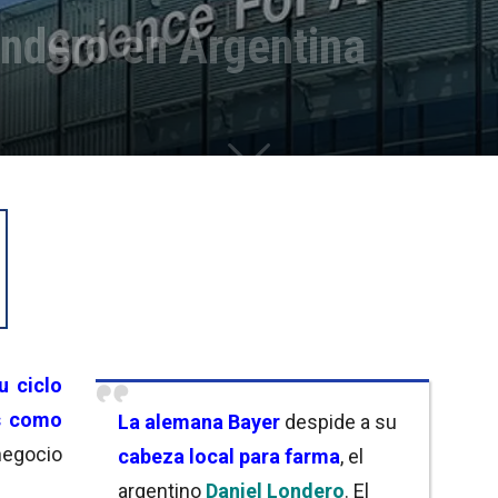
ondero en Argentina
u ciclo
s como
La alemana Bayer
despide a su
negocio
cabeza local para farma
, el
argentino
Daniel Londero
. El