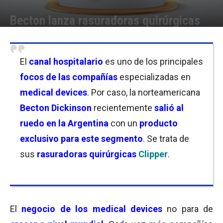
Becton lanza rasuradoras quirúrgicas
Por
Micaela Bitch
-
18/02/2022 06:00
El
canal hospitalario
es uno de los principales
focos de las compañías
especializadas en
medical devices
. Por caso, la norteamericana
Becton Dickinson
recientemente
salió al
ruedo en la Argentina
con un
producto
exclusivo para este segmento
. Se trata de
sus
rasuradoras quirúrgicas
Clipper
.
El
negocio de los medical devices
no para de