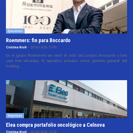
Ejecutivos
Roemmers: fin para Boccardo
Cristina Kroll
-
20/05/2026 13:00
En el grupo Roemmers se cerró el ciclo de Luciano Boccardo y tras
casi tres décadas. El ejecutivo actuaba como gerente general del
holding...
Empresas
Elea compra portafolio oncológico a Celnova
Cristina Kroll
-
20/03/2026 10:30