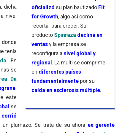
, dicha
oficializó
su plan bautizado
Fit
a nivel
for Growth
, algo así como
recortar para crecer. Su
producto
Spinraza
declina en
, donde
ventas
y la empresa se
ue tenía
reconfigura a
nivel global y
da
. En
regional
. La multi se comprime
cinas se
en
diferentes países
rea Da
fundamentalmente
por su
sgrane
.
caída en esclerosis múltiple
.
e este
obal
se
i
corrió
 un plumazo. Se trata de su ahora
ex gerente