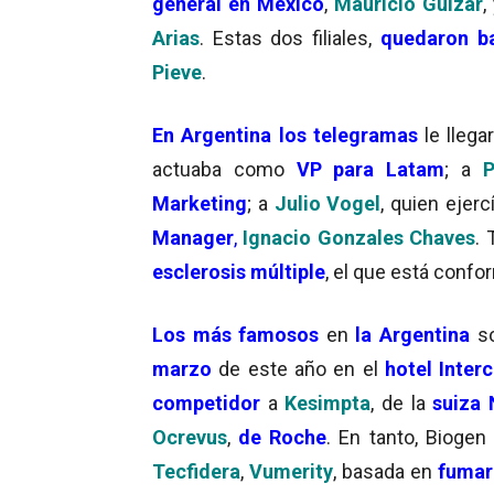
general en México
,
Mauricio Guizar
,
Arias
. Estas dos filiales,
quedaron b
Pieve
.
En Argentina los telegramas
le lleg
actuaba como
VP para Latam
; a
P
Marketing
; a
Julio Vogel
, quien ejer
Manager
,
Ignacio Gonzales Chaves
. 
esclerosis múltiple
, el que está conf
Los
más famosos
en
la Argentina
s
marzo
de este año en el
hotel Inter
competidor
a
Kesimpta
, de la
suiza 
Ocrevus
,
de Roche
. En tanto, Biogen
Tecfidera
,
Vumerity
, basada en
fumara