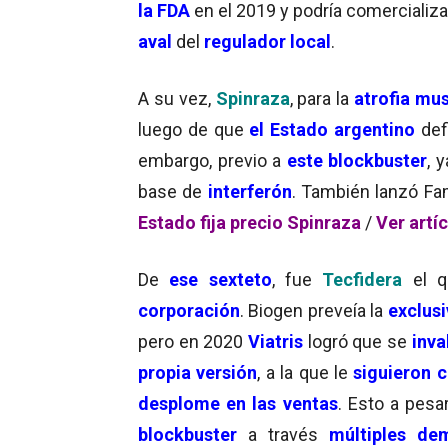
la FDA
en el 2019 y podría comercializ
aval
del
regulador local
.
A su vez,
Spinraza
, para la
atrofia mus
luego de que
el Estado argentino
def
embargo, previo a
este blockbuster
, 
base de
interferón
. También lanzó F
Estado fija precio Spinraza
/
Ver artí
De
ese sexteto
, fue
Tecfidera
el 
corporación
. Biogen preveía la
exclus
pero en 2020
Viatris
logró que se
inva
propia versión
, a la que le
siguieron 
desplome en las ventas
. Esto a pesa
blockbuster
a través
múltiples de