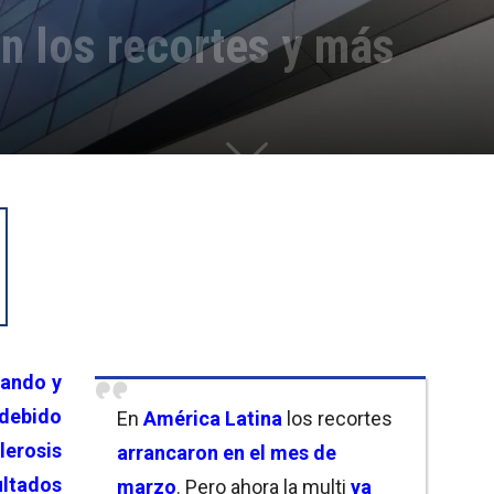
n los recortes y más
jando y
debido
En
América Latina
los recortes
lerosis
arrancaron en el mes de
ltados
marzo
. Pero ahora la multi
ya