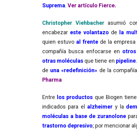
Suprema
.
Ver artículo Fierce.
Christopher Viehbacher
asumió c
encabezar
este volantazo
de
la mult
quien estuvo
al frente
de la empres
compañía busca enfocarse en
otros
otras moléculas
que tiene en
pipeline
de
una «redefinición»
de la compañí
Pharma
Entre
los productos
que Biogen tien
indicados para el
alzheimer
y la
dem
moléculas a base de zuranolone
para
trastorno depresivo
; por mencionar a