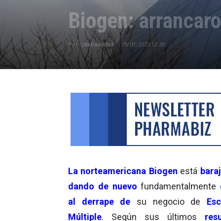
Biogen: arrancaro
Por
Cristina Kroll
-
28/07/2023 12:30
La norteamericana Biogen
está
bara
dando de nuevo
fundamentalmente
al derrape de
su negocio de
Esc
Múltiple
. Según sus últimos
resu