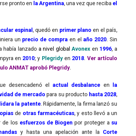
arse pronto en
la Argentina
, una vez que reciba
el
cular espinal
, quedó en
primer plano
en el país,
iniera un
precio de compra
en el
año 2020
. Sin
ya había lanzado
a nivel global
Avonex
en
1996
, a
ampyra en
2010
; y
Plegridy
en
2018
.
Ver artículo
culo ANMAT aprobó Plegridy
.
que desencadenó el
actual desbalance
en
la
ividad de mercado
para su producto
hasta 2028
,
lidara la patente
. Rápidamente, la firma lanzó su
copias
de
otras farmacéuticas
, y esto llevó a un
r de los
esfuerzos de Biogen
por proteger a
su
mandas
y hasta una apelación ante la
Corte