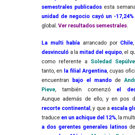
semestrales publicados
esta semana
unidad de negocio cayó un -17,24%
global.
Ver resultados semestrales
.
La multi había
arrancado por
Chile
desvinculó
a la
mitad del equipo
, el q
como referente a
Soledad Sepúlve
tanto, en
la filial Argentina
, cuyas ofi
encuentran
bajo el mando
de
And
Pieve
, también comenzó
el de
Aunque además de ello, y en pos d
recorte continental
, y que a
escala gl
traduce
en un achique del 12%
, la mult
a dos gerentes generales latinos
de