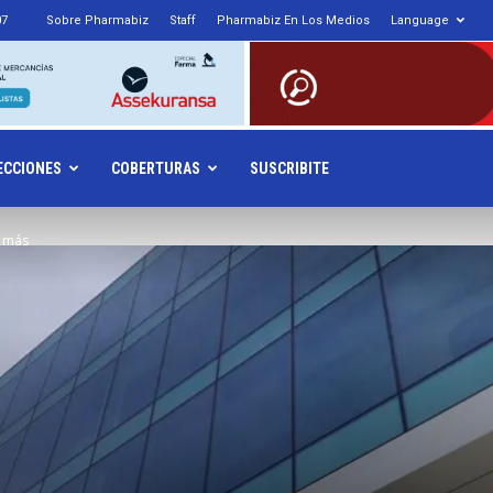
07
Sobre Pharmabiz
Staff
Pharmabiz En Los Medios
Language
armabiz.NET
ECCIONES
COBERTURAS
SUSCRIBITE
y más