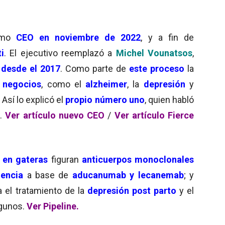
omo
CEO en noviembre de 2022
, y a fin de
i
. El ejecutivo reemplazó a
Michel Vounatsos
,
a
desde el 2017
. Como parte de
este proceso
la
 negocios
, como el
alzheimer
, la
depresión
y
. Así lo explicó el
propio número uno
, quien habló
a.
Ver artículo nuevo CEO
/
Ver artículo Fierce
e
en gateras
figuran
anticuerpos monoclonales
encia
a base de
aducanumab y lecanemab
; y
 el tratamiento de la
depresión post parto
y el
lgunos.
Ver Pipeline.