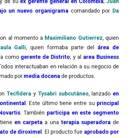
 y de su
ex gerente general en Colombia
,
Juan
ajo un nuevo organigrama
comandado por
Da
aron al momento a
Maximiliano Gutierrez
, quien
aula Galli
, quien formaba parte del
área de
cía como
gerente de Distrito
; y al
area
Business
Todos interactuaban en relación a su negocio de
ormado por
media docena
de productos.
on
Tecfidera
y
Tysabri subcutáneo
, lanzado
en
continental
. Este último tiene entre su
principal
Novartis
. También
participa en este segmento
 tiene
en carpeta
a una
terapia superadora
de
to de diroximel
. El producto fue
aprobado por