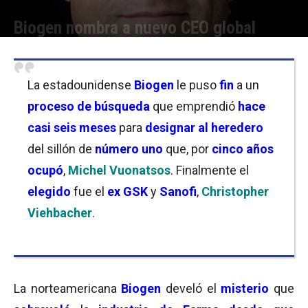
Biogen nombra a nuevo CEO global
Por
Christian Atance
-
10/11/2022 14:30
La estadounidense
Biogen
le puso
fin
a un
proceso de búsqueda
que emprendió
hace
casi seis meses
para
designar al heredero
del sillón de
número uno
que, por
cinco años
ocupó
,
Michel Vuonatsos
. Finalmente el
elegido
fue el
ex GSK
y
Sanofi
,
Christopher
Viehbacher
.
La norteamericana
Biogen
develó el
misterio
que