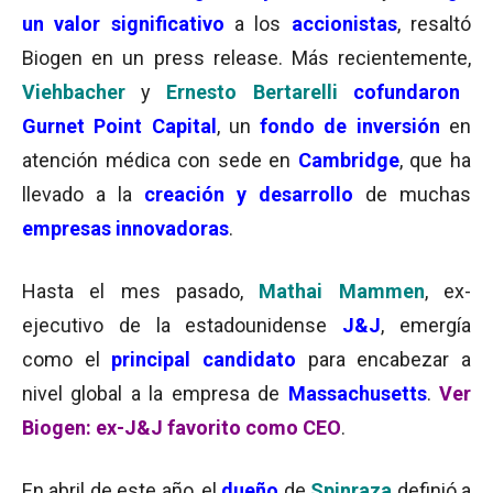
un valor significativo
a los
accionistas
, resaltó
Biogen en un press release. Más recientemente,
Viehbacher
y
Ernesto Bertarelli
cofundaron
Gurnet Point Capital
, un
fondo de inversión
en
atención médica con sede en
Cambridge
, que ha
llevado a la
creación y desarrollo
de muchas
empresas innovadoras
.
Hasta el mes pasado,
Mathai Mammen
, ex-
ejecutivo de la estadounidense
J&J
, emergía
como el
principal candidato
para encabezar a
nivel global a la empresa de
Massachusetts
.
Ver
Biogen: ex-J&J favorito como CEO
.
En abril de este año, el
dueño
de
Spinraza
definió a