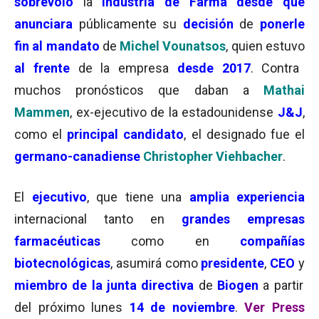
sobrevoló
la
industria de Farma
desde que
anunciara
públicamente su
decisión
de
ponerle
fin al mandato
de
Michel Vounatsos
, quien estuvo
al frente
de la empresa
desde 2017
. Contra
muchos pronósticos que daban a
Mathai
Mammen
, ex-ejecutivo de la estadounidense
J&J
,
como el
principal candidato
, el designado fue el
germano-canadiense
Christopher Viehbacher
.
El
ejecutivo
, que tiene una
amplia experiencia
internacional tanto en
grandes empresas
farmacéuticas
como en
compañías
biotecnológicas
, asumirá como
presidente
,
CEO
y
miembro de la junta directiva
de
Biogen
a partir
del próximo lunes
14 de noviembre
.
Ver Press