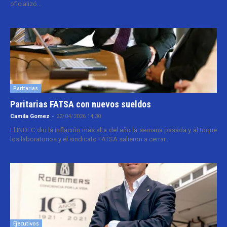
oficializó...
Paritarias
Paritarias FATSA con nuevos sueldos
Camila Gomez
-
22/04/2026 14:30
El INDEC dio la inflación más alta del año la semana pasada y al toque
los laboratorios y el sindicato FATSA salieron a cerrar...
Ejecutivos