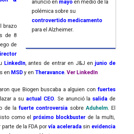
anunció en
mayo
en medio de la
polémica sobre su
controvertido medicamento
el brazo
para el Alzheimer.
s de 8
uego de
irector
su
LinkedIn
, antes de entrar en J&J en
junio de
es en
MSD
y en
Theravance
.
Ver LinkedIn
aron que Biogen buscaba a alguien con
f
uertes
lazar a su
actual CEO
.
Se anunció la
salida
de
o de la
fuerte controversia
sobre
Aduhelm
. El
visto como el
próximo blockbuster
de la multi,
 parte de la FDA por
vía acelerada
sin
evidencia