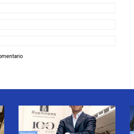
comentario
Ejecutivos
I