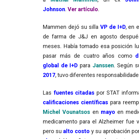
Johnson
.
Ver artículo
.
Mammen dejó su silla
VP
de I+D
, en 
de farma de J&J en agosto despué
meses. Había tomado esa posición l
pasar más de cuatro años como
d
global de I+D
para
Janssen
. Según 
2017
, tuvo diferentes responsabilidad
Las
fuentes citadas
por STAT inform
calificaciones científicas
para reemp
Michel Vounatsos
en
mayo
en medi
medicamento para el Alzheimer fue 
pero su
alto costo
y su aprobación por