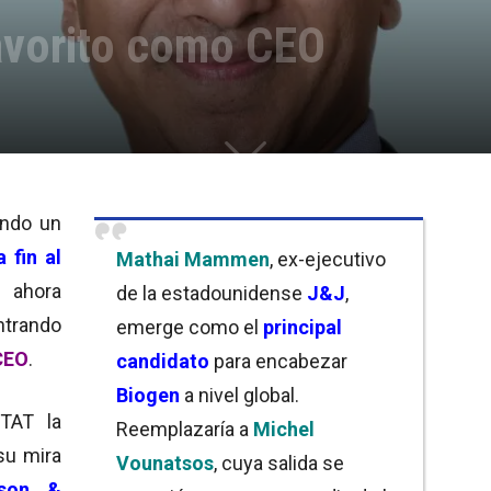
avorito como CEO
ndo un
 fin al
Mathai Mammen
, ex-ejecutivo
 ahora
de la estadounidense
J&J
,
ntrando
emerge como el
principal
 CEO
.
candidato
para encabezar
Biogen
a nivel global.
STAT la
Reemplazaría a
Michel
su mira
Vounatsos
, cuya salida se
nson &