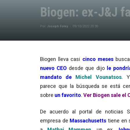
Biogen: ex-J&J f
Por
Joseph Foley
-
09/10/2022 20:30
Biogen lleva casi
cinco meses
busca
nuevo CEO
desde que dijo
le pondría
mandato de
Michel Vounatsos
. Y
parece que la búsqueda se está ce
sobre
un favorito
.
Ver Biogen sale el
De acuerdo al portal de noticias 
empresa de
Massachusetts
tiene en 
a
Mathai Mammen
, un ex
Joh