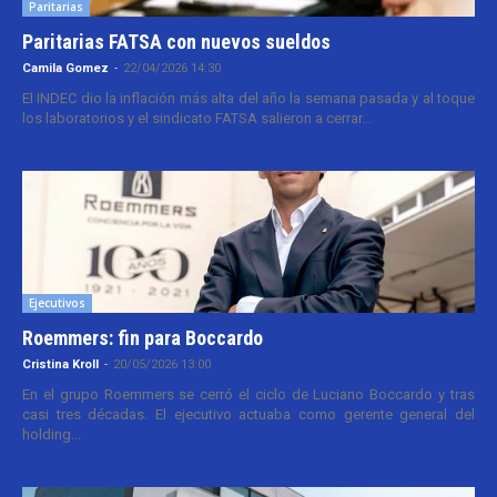
Paritarias
Paritarias FATSA con nuevos sueldos
Camila Gomez
-
22/04/2026 14:30
El INDEC dio la inflación más alta del año la semana pasada y al toque
los laboratorios y el sindicato FATSA salieron a cerrar...
Ejecutivos
Roemmers: fin para Boccardo
Cristina Kroll
-
20/05/2026 13:00
En el grupo Roemmers se cerró el ciclo de Luciano Boccardo y tras
casi tres décadas. El ejecutivo actuaba como gerente general del
holding...