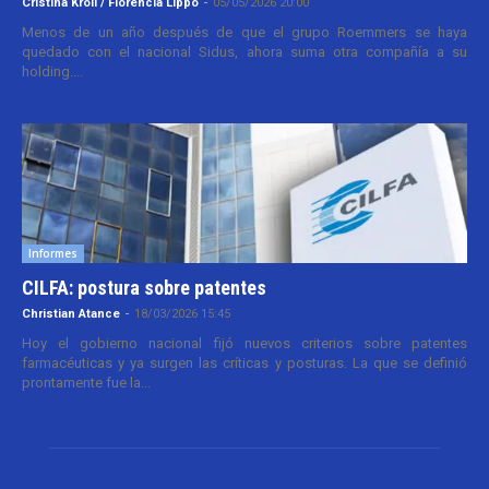
Cristina Kroll / Florencia Lippo
-
05/05/2026 20:00
Menos de un año después de que el grupo Roemmers se haya
quedado con el nacional Sidus, ahora suma otra compañía a su
holding....
Informes
CILFA: postura sobre patentes
Christian Atance
-
18/03/2026 15:45
Hoy el gobierno nacional fijó nuevos criterios sobre patentes
farmacéuticas y ya surgen las críticas y posturas. La que se definió
prontamente fue la...