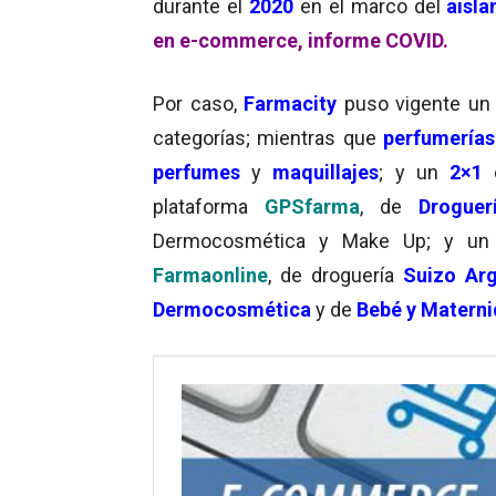
durante el
2020
en el marco del
aisla
en e-commerce, informe COVID.
Por caso,
Farmacity
puso vigente un
categorías; mientras que
perfumería
perfumes
y
maquillajes
; y un
2×1
plataforma
GPSfarma
, de
Drogue
Dermocosmética y Make Up; y u
Farmaonline
, de droguería
Suizo Arg
Dermocosmética
y de
Bebé y Matern