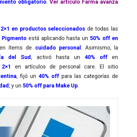
miento obligatorio
.
Ver artículo Farma avanza
2×1 en productos seleccionados
de todas las
s Pigmento
está aplicando hasta un
50% off en
en ítems de
cuidado personal
. Asimismo, la
ría del Sud
, activó hasta un
40% off
en
n
2×1
en artículos de personal care. El sitio
entina
, fijó un
40% off
para las categorías de
idad
; y un
50% off para Make Up
.