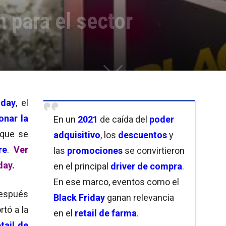
h para el sector
day
, el
onar la
En un
2021
de caída del
poder
 que se
adquisitivo
, los
descuentos
y
re
.
Ver
las
promociones
se convirtieron
day.
en el principal
driver de compra
.
En ese marco, eventos como el
después
Black Friday
ganan relevancia
rtó a la
en el
retail de farma
.
tail de