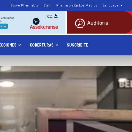
1
Sobre Pharmabiz
Staff
Pharmabiz En Los Medios
Language
armabiz.NET
ECCIONES
COBERTURAS
SUSCRIBITE