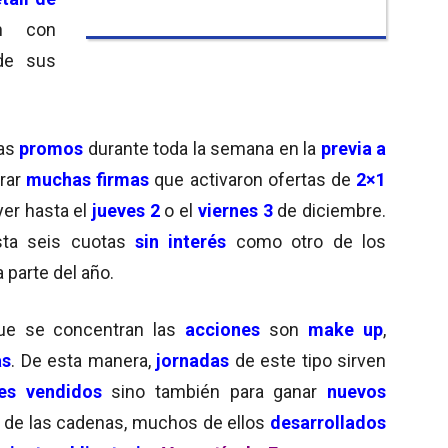
án con
de sus
las
promos
durante toda la semana en la
previa a
trar
muchas firmas
que activaron ofertas de
2×1
er hasta el
jueves 2
o el
viernes 3
de diciembre.
ta seis cuotas
sin interés
como otro de los
 parte del año.
ue se concentran las
acciones
son
make up
,
as
. De esta manera,
jornadas
de este tipo sirven
s vendidos
sino también para ganar
nuevos
de las cadenas, muchos de ellos
desarrollados