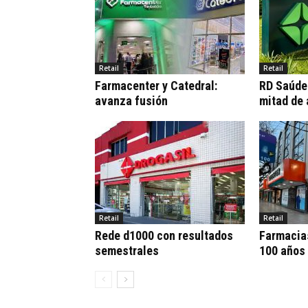
Retail
Retail
Farmacenter y Catedral:
RD Saúde:
avanza fusión
mitad de
Retail
Retail
Rede d1000 con resultados
Farmacia
semestrales
100 años