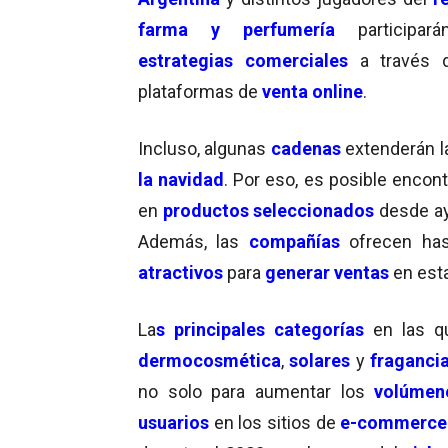
farma y perfumería
participar
estrategias comerciales
a través 
plataformas de
venta online
.
Incluso, algunas
cadenas
extenderán 
la navidad
. Por eso, es posible encon
en
productos seleccionados
desde ay
Además, las
compañías
ofrecen has
atractivos
para
generar ventas
en esta
La
s principales categorías
en las q
dermocosmética
,
solares
y
fraganci
no solo para aumentar los
volúmene
usuarios
en los sitios de
e-commerce