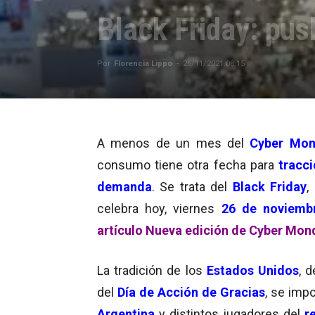
Black Friday: pus
Por
Florencia Lippo
-
26/11/2021 08:15
A menos de un mes del
Cyber Mon
consumo tiene otra fecha para
tracci
demanda
. Se trata del
Black Friday
,
celebra hoy, viernes
26 de noviemb
artículo Nueva edición de Cyber Mon
La tradición de los
Estados Unidos
, 
del
Día de Acción de Gracias
, se impo
Argentina
y distintos jugadores del
re