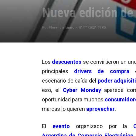
Nueva edición d
Por
Florencia Lippo
-
01/11/2021 09:00
Los
descuentos
se convirtieron en uno
principales
drivers de compra
e
escenario de caída del
poder adquisit
eso, el
Cyber Monday
aparece co
oportunidad para muchos
consumidor
marcas lo quieren
aprovechar
.
El
evento
organizado por la
Argentina de Comercio Electrónico