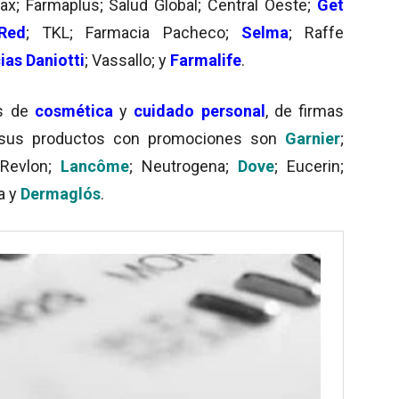
ax; Farmaplus; Salud Global; Central Oeste;
Get
Red
; TKL; Farmacia Pacheco;
Selma
; Raffe
as Daniotti
; Vassallo; y
Farmalife
.
as de
cosmética
y
cuidado personal
, de firmas
n sus productos con promociones son
Garnier
;
 Revlon;
Lancôme
; Neutrogena;
Dove
; Eucerin;
a y
Dermaglós
.