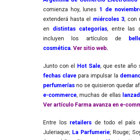
comienza hoy, lunes
1 de noviembr
extenderá hasta el
miércoles 3
, con 
en
distintas categorías
, entre las
incluyen los artículos de
bel
cosmética
.
Ver sitio web.
Junto con el
Hot Sale
, que este año 
fechas clave
para impulsar la
deman
perfumerías
no se quisieron quedar a
e-commerce
, muchas de ellas
lanza
Ver artículo Farma avanza en e-com
Entre los
retailers
de todo el país q
Juleriaque;
La Parfumerie
; Rouge; So