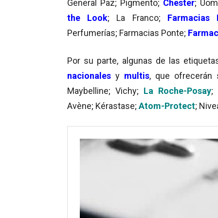
General Paz; Pigmento;
Chester
; Uom
the Look
; La Franco;
Farmacias 
Perfumerías; Farmacias Ponte;
Farmaci
Por su parte, algunas de las etiquet
nacionales
y
multis
, que ofrecerá
Maybelline; Vichy;
La Roche-Posay
;
Avène; Kérastase;
Atom-Protect
; Nive