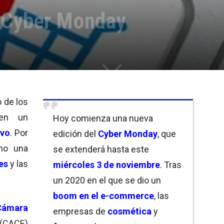
e Cyber Monday
 de los
n un
Hoy comienza una nueva
ivo
. Por
edición del
Cyber Monday
, que
mo una
se extenderá hasta este
es
y las
miércoles 3 de noviembre
. Tras
un 2020 en el que se dio un
boom en el e-commerce
, las
Cámara
empresas de
cosmética
y
(CACE)