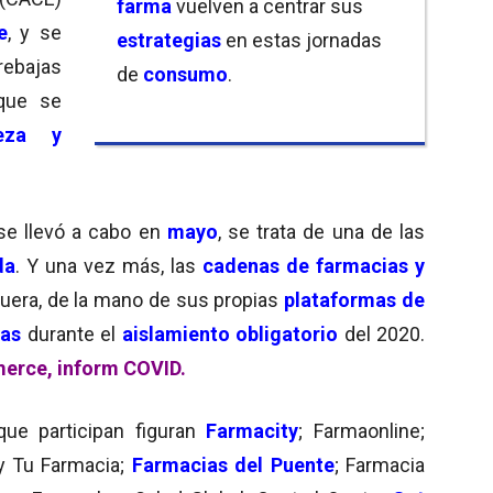
farma
vuelven a centrar sus
e
, y se
estrategias
en estas jornadas
rebajas
de
consumo
.
 que se
leza y
se llevó a cabo en
mayo
, se trata de una de las
da
. Y una vez más, las
cadenas de farmacias y
fuera, de la mano de sus propias
plataformas de
das
durante el
aislamiento obligatorio
del 2020.
merce, inform COVID.
ue participan figuran
Farmacity
; Farmaonline;
y Tu Farmacia;
Farmacias del Puente
; Farmacia