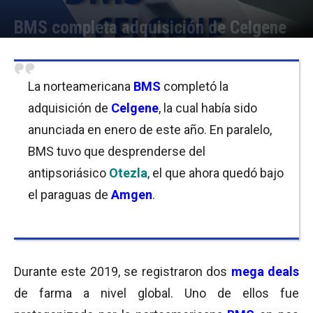
BMS completa adquisición de Celgene
Por
Equipo de Redacción
-
21/11/2019 10:15
La norteamericana
BMS
completó la
adquisición de
Celgene
, la cual había sido
anunciada en enero de este año. En paralelo,
BMS tuvo que desprenderse del
antipsoriásico
Otezla
, el que ahora quedó bajo
el paraguas de
Amgen
.
Durante este 2019, se registraron dos
mega deals
de farma a nivel global. Uno de ellos fue