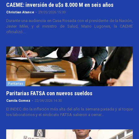
CAEME: inversión de u$s 8.000 M en seis años
Christian Atance
-
29/05/2026 15:00
Durante una audiencia en Casa Rosada con el presidente de la Nación,
Javier Milei, y el ministro de Salud, Mario Lugones, la CAEME
oficializó...
Paritarias
Paritarias FATSA con nuevos sueldos
Camila Gomez
-
22/04/2026 14:30
El INDEC dio la inflación más alta del año la semana pasada y al toque
los laboratorios y el sindicato FATSA salieron a cerrar...