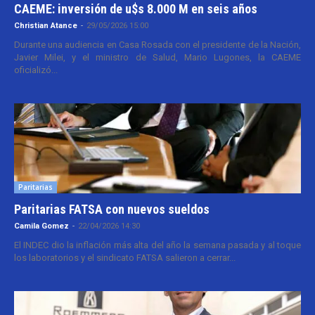
CAEME: inversión de u$s 8.000 M en seis años
Christian Atance
-
29/05/2026 15:00
Durante una audiencia en Casa Rosada con el presidente de la Nación,
Javier Milei, y el ministro de Salud, Mario Lugones, la CAEME
oficializó...
Paritarias
Paritarias FATSA con nuevos sueldos
Camila Gomez
-
22/04/2026 14:30
El INDEC dio la inflación más alta del año la semana pasada y al toque
los laboratorios y el sindicato FATSA salieron a cerrar...