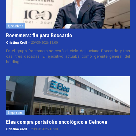
Ejecutivos
Roemmers: fin para Boccardo
Cristina Kroll
-
20/05/2026 13:00
En el grupo Roemmers se cerró el ciclo de Luciano Boccardo y tras
casi tres décadas. El ejecutivo actuaba como gerente general del
holding...
Empresas
Elea compra portafolio oncológico a Celnova
Cristina Kroll
-
20/03/2026 10:30