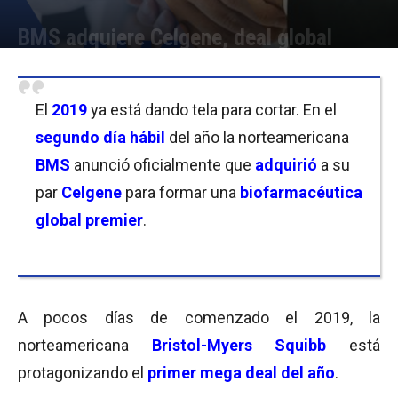
BMS adquiere Celgene, deal global
Por
Micaela Bitch
-
03/01/2019 13:00
El
2019
ya está dando tela para cortar. En el
segundo día hábil
del año la norteamericana
BMS
anunció oficialmente que
adquirió
a su
par
Celgene
para formar una
biofarmacéutica
global premier
.
A pocos días de comenzado el 2019, la
norteamericana
Bristol-Myers Squibb
está
protagonizando el
primer mega deal del año
.