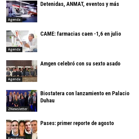
Detenidas, ANMAT, eventos y más
Agenda
CAME: farmacias caen -1,6 en julio
Agenda
Amgen celebró con su sexto asado
Agenda
Biostatera con lanzamiento en Palacio
Duhau
ZNewsletter
Pases: primer reporte de agosto
Ejecutivos