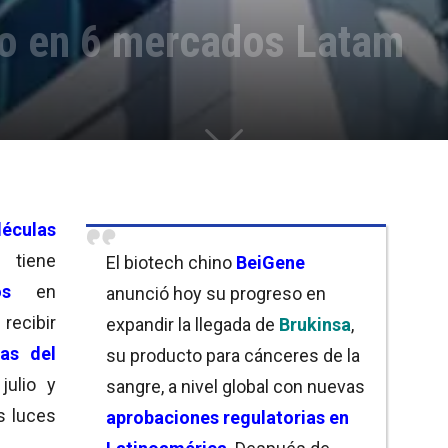
o en 6 mercados Latam
éculas
 tiene
El biotech chino
BeiGene
s
en
anunció hoy su progreso en
cibir
expandir la llegada de
Brukinsa
,
las del
su producto para cánceres de la
julio y
sangre, a nivel global con nuevas
s luces
aprobaciones regulatorias en