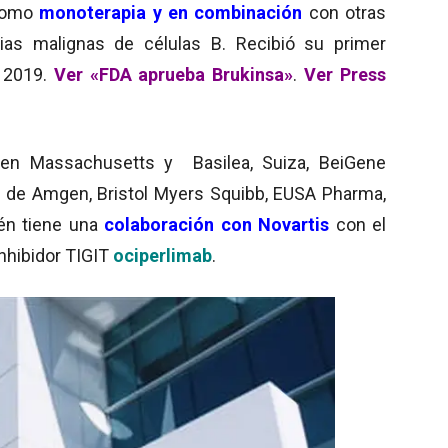
como
monoterapia y en combinación
con otras
sias malignas de células B. Recibió su primer
n 2019.
Ver «FDA aprueba Brukinsa»
.
Ver Press
 en Massachusetts y Basilea, Suiza, BeiGene
s
de Amgen, Bristol Myers Squibb, EUSA Pharma,
én tiene una
colaboración con Novartis
con el
inhibidor TIGIT
ociperlimab
.