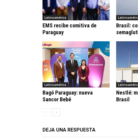
Latinoamérica
Latinoaméri
EMS recibe comitiva de
Brasil: c
Paraguay
semaglut
Latinoamérica
Latinoaméri
Bagó Paraguay: nueva
Nestlé: m
Sancor Bebé
Brasil
DEJA UNA RESPUESTA