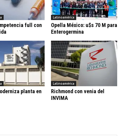
ca
Latinoamérica
ompetencia full con
Opella México: u$s 70 M para
ida
Enterogermina
ca
Latinoamérica
oderniza planta en
Richmond con venia del
INVIMA