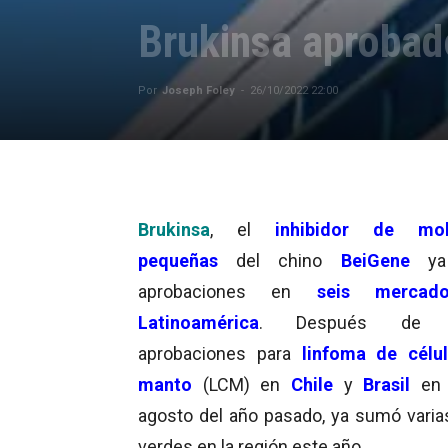
Brukinsa aprobad
Por
Joseph Foley
-
26/10/2022 22:00
Brukinsa
, el
inhibidor de mol
pequeñas
del chino
BeiGene
ya
aprobaciones en
seis mercado
Latinoamérica
. Después de re
aprobaciones para
linfoma de célu
manto
(LCM) en
Chile
y
Brasil
en 
agosto del año pasado, ya sumó varia
verdes en la región este año.