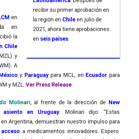
Latinoamérica
. Después de
recibir su primer aprobación en
LCM
en
la región en
Chile
en julio de
ída en
2021, ahora tiene aprobaciones
ibió la
en
seis países
.
en
Chile
(MZL) y
(WM). A
México
y
Paraguay
para MCL, en
Ecuador
para
 WM y MZL.
Ver Press Release
.
do Molinari
, al frente de la dirección de
New
n
asiento en Uruguay
.
Molinari dijo: “Estas
e en Argentina, demuestran nuestro impulso para
l acceso
a medicamentos innovadores. Espero