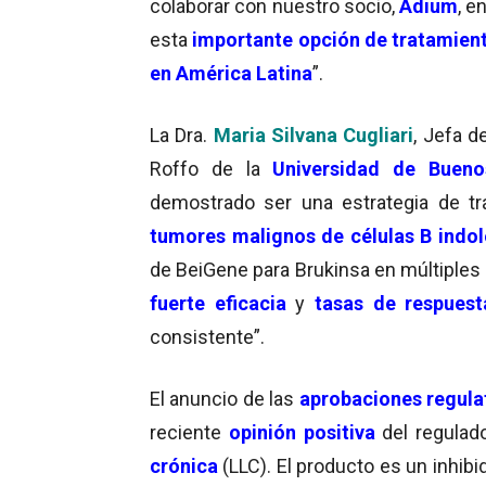
colaborar con nuestro socio,
Adium
, e
esta
importante opción de tratamien
en América Latina
”.
La Dra.
Maria Silvana Cugliari
, Jefa d
Roffo de la
Universidad de Bueno
demostrado ser una estrategia de t
tumores malignos de células B indol
de BeiGene para Brukinsa en múltiples
fuerte eficacia
y
tasas de respuest
consistente”.
El anuncio de las
aprobaciones regula
reciente
opinión positiva
del regulad
crónica
(LLC). El producto es un inhib