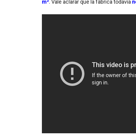
m²
. Vale aclarar que la fábrica todavía
n