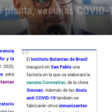
ó planta, vacunas COVID-
encia
ño y la
El
Instituto Butantan de Brasil
l 2020,
inauguró en
San Pablo
una
as
para
factoría en la que se elaborará la
tantan
vacuna CoronaVac
, de la china
Sinovac
. Además de las
dosis
anti COVID-19
también se
ratorio
fabricarán otros
inmunizantes
ortó las