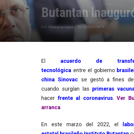
Butantan inaugur
Por
Florencia Lippo
-
31/03/2022 18:15
El
acuerdo de transfer
tecnológica
entre el gobierno
brasile
china Sinovac
se gestó a fines de
cuando surgían las
primeras vacun
hacer
frente al coronavirus
.
Ver Bu
arranca
.
En este marzo del 2022, el
labo
estatal brasileño Instituto Butantan
c