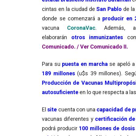
cintas en la ciudad de
San Pablo
de la
donde se comenzará a
producir en 
vacuna
CoronaVac
. Además, al
elaborarán
otros inmunizantes
cont
Comunicado.
/
Ver Comunicado II.
Para su
puesta en marcha
se apeló a
189 millones
(u$s 39 millones). Segú
Producción de Vacunas Multipropós
autosuficiente
en lo que respecta a la
El
site
cuenta con una
capacidad de p
vacunas diferentes y
certificación de
podrá producir
100 millones de dosis