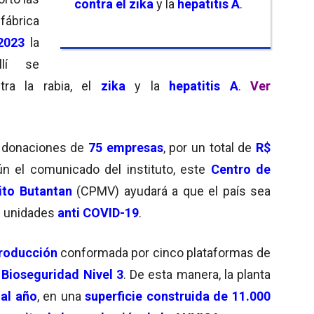
contra el zika
y la
hepatitis A
.
 fábrica
2023
la
lí se
ra la rabia, el
zika
y la
hepatitis A
.
Ver
 donaciones de
75 empresas
, por un total de
R$
n el comunicado del instituto, este
Centro de
ito Butantan
(CPMV) ayudará a que el país sea
s unidades
anti COVID-19
.
roducción
conformada por cinco plataformas de
 Bioseguridad Nivel 3
. De esta manera, la planta
 al año
, en una
superficie construida de 11.000