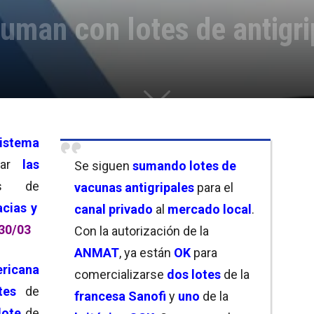
uman con lotes de antigri
istema
tar
las
Se siguen
sumando lotes de
es de
vacunas antigripales
para el
cias y
canal privado
al
mercado local
.
 30/03
Con la autorización de la
ANMAT
, ya están
OK
para
ricana
comercializarse
dos lotes
de la
tes
de
francesa Sanofi
y
uno
de la
lote
de