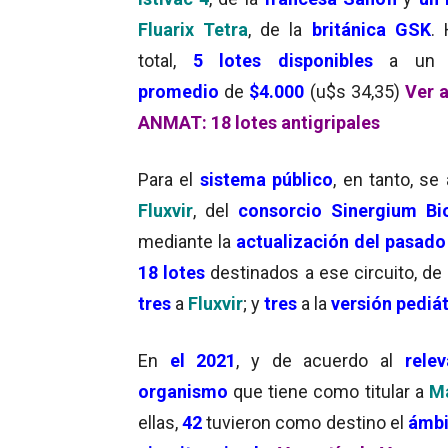
Fluarix Tetra
, de la
británica GSK
.
total,
5 lotes disponibles
a u
promedio
de
$4.000
(u$s 34,35)
Ver a
ANMAT: 18 lotes antigripales
Para el
sistema público
, en tanto, s
Fluxvir
, del
consorcio Sinergium Bi
mediante la
actualización del pasad
18 lotes
destinados a ese circuito, de
tres
a
Fluxvir
; y
tres
a la
versión pediát
En
el 2021
, y de acuerdo al
rele
organismo
que tiene como titular a
Ma
ellas,
42
tuvieron como destino el
ámbi