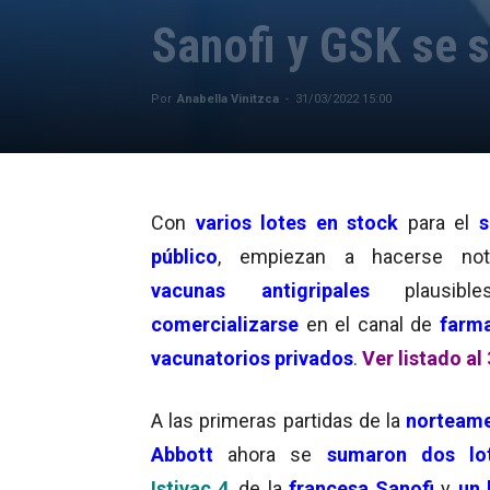
Sanofi y GSK se s
Por
Anabella Vinitzca
-
31/03/2022 15:00
Con
varios lotes en stock
para el
s
público
, empiezan a hacerse no
vacunas antigripales
plausibl
comercializarse
en el canal de
farma
vacunatorios privados
.
Ver listado al
A las primeras partidas de la
norteame
Abbott
ahora se
sumaron dos lo
Istivac 4
, de la
francesa Sanofi
y
un 