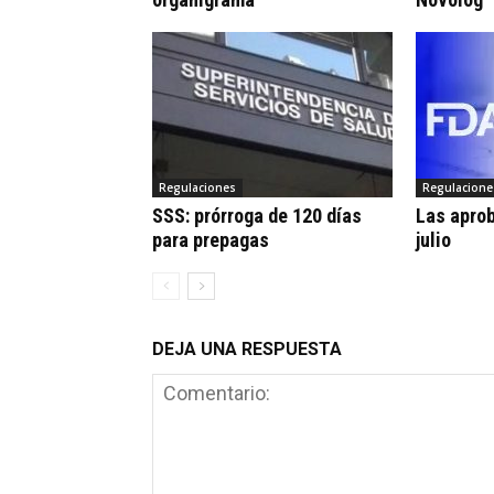
Regulaciones
Regulacione
SSS: prórroga de 120 días
Las apro
para prepagas
julio
DEJA UNA RESPUESTA