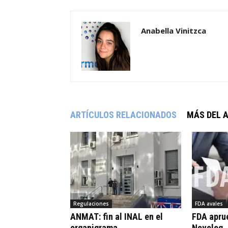
Anabella Vinitzca
ARTÍCULOS RELACIONADOS
MÁS DEL 
Regulaciones
FDA avales
ANMAT: fin al INAL en el
FDA apru
organigrama
Novolog