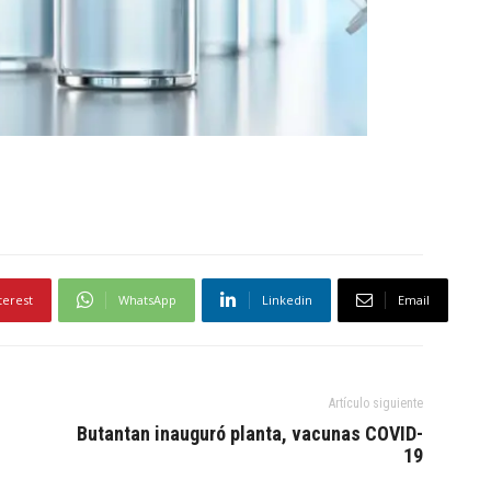
terest
WhatsApp
Linkedin
Email
Artículo siguiente
Butantan inauguró planta, vacunas COVID-
19