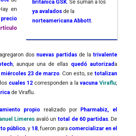
británica GSK
. Se suman a los
 Hay en
ya avalados
de la
n
precio
norteamericana Abbott
.
rtículo
e agregaron dos
nuevas partidas
de la
trivalente
otech
, aunque una de ellas
quedó autorizad
a
o miércoles 23 de marzo
. Con esto, se
totalizan
 los
cuales 12
corresponden a la
vacuna
Viraflu
;
rica
de Viraflu.
vamiento propio
realizado por
Pharmabiz,
el
nuel Limeres
avaló un
total de 60 partidas
. De
to público
, y
18
, fueron para
comercializar en
el