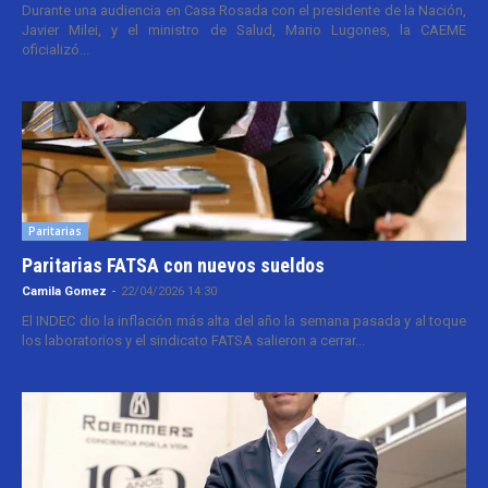
Durante una audiencia en Casa Rosada con el presidente de la Nación,
Javier Milei, y el ministro de Salud, Mario Lugones, la CAEME
oficializó...
Paritarias
Paritarias FATSA con nuevos sueldos
Camila Gomez
-
22/04/2026 14:30
El INDEC dio la inflación más alta del año la semana pasada y al toque
los laboratorios y el sindicato FATSA salieron a cerrar...