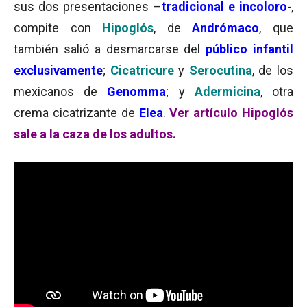
sus dos presentaciones –
tradicional e incoloro
-,
compite con
Hipoglós
, de
Andrómaco
, que
también salió a desmarcarse del
público infantil
exclusivamente
;
Cicatricure
y
Serocutina
, de los
mexicanos de
Genomma
; y
Adermicina
, otra
crema cicatrizante de
Elea
.
Ver artículo Hipoglós
sale a la caza de los adultos.