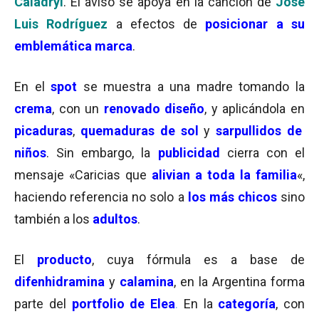
Caladryl
. El aviso se apoya en la canción de
José
Luis Rodríguez
a efectos de
posicionar a su
emblemática marca
.
En el
spot
se muestra a una madre tomando la
crema
, con un
renovado diseño
, y aplicándola en
picaduras
,
quemaduras de sol
y
sarpullidos de
niños
. Sin embargo, la
publicidad
cierra con el
mensaje «Caricias que
alivian a toda la familia
«,
haciendo referencia no solo a
los más chicos
sino
también a los
adultos
.
El
producto
, cuya fórmula es a base de
difenhidramina
y
calamina
, en la Argentina forma
parte del
portfolio de Elea
.
En la
categoría
, con