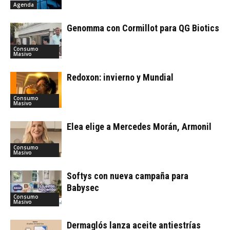
Agenda
Genomma con Cormillot para QG Biotics
Consumo
Masivo
Redoxon: invierno y Mundial
Consumo
Masivo
Elea elige a Mercedes Morán, Armonil
Consumo
Masivo
Softys con nueva campaña para
Babysec
Consumo
Masivo
Dermaglós lanza aceite antiestrías