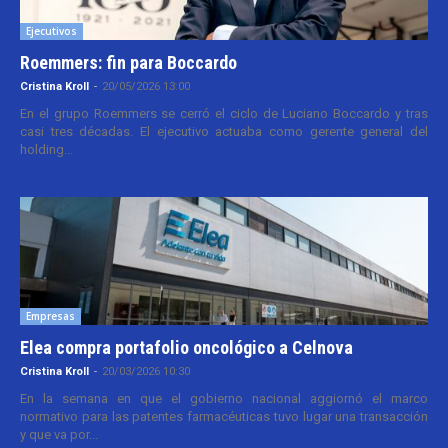
Ejecutivos
Roemmers: fin para Boccardo
Cristina Kroll
-
20/05/2026 13:00
En el grupo Roemmers se cerró el ciclo de Luciano Boccardo y tras
casi tres décadas. El ejecutivo actuaba como gerente general del
holding...
Empresas
Elea compra portafolio oncológico a Celnova
Cristina Kroll
-
20/03/2026 10:30
En la semana en que el gobierno nacional aggiornó el marco
normativo para las patentes farmacéuticas tuvo lugar una transacción
y que va por...