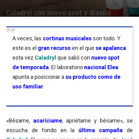
Caladryl con nuevo spot y diseño
Por
Carolina Bordó
-
10/11/2021 09:15
A veces, las
cortinas musicales
son todo. Y
este es el
gran recurso
en el que
se apalanca
esta vez
Caladryl
que salió con
nuevo spot
de temporada
. El laboratorio
nacional Elea
apunta a posicionar a
su producto como de
uso familiar
.
«Bésame,
acaríciame
, apriétame y bésame», se
escucha de fondo en la
última campaña
de