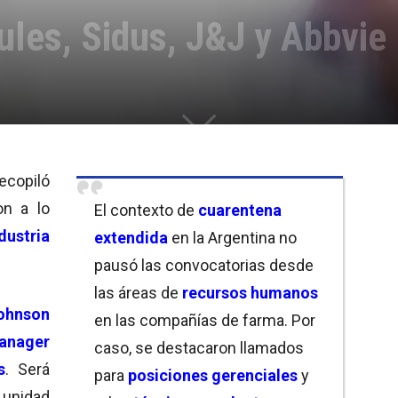
ules, Sidus, J&J y Abbvie
recopiló
on a lo
El contexto de
cuarentena
dustria
extendida
en la Argentina no
pausó las convocatorias desde
las áreas de
recursos humanos
ohnson
en las compañías de farma. Por
anager
caso, se destacaron llamados
s
. Será
para
posiciones gerenciales
y
unidad