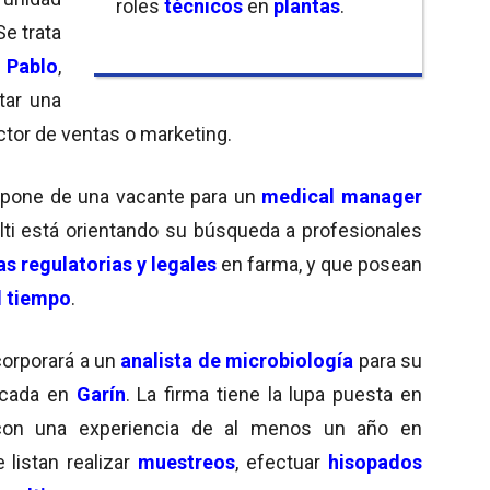
roles
técnicos
en
plantas
.
Se trata
 Pablo
,
tar una
ctor de ventas o marketing.
spone de una vacante para un
medical manager
lti está orientando su búsqueda a profesionales
as regulatorias y legales
en farma, y que posean
l tiempo
.
corporará a un
analista de microbiología
para su
icada en
Garín
. La firma tiene la lupa puesta en
 con una experiencia de al menos un año en
 listan realizar
muestreos
, efectuar
hisopados