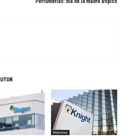
Perfumerías: día de la madre atípico
AUTOR
Empresas