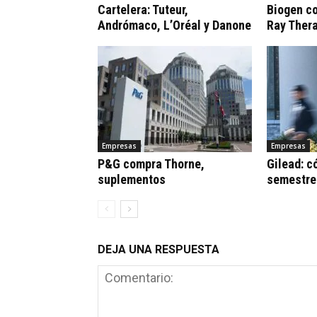
Cartelera: Tuteur,
Biogen c
Andrómaco, L’Oréal y Danone
Ray Ther
Empresas
Empresas
P&G compra Thorne,
Gilead: c
suplementos
semestre
DEJA UNA RESPUESTA