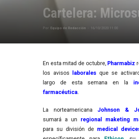
Cartelera: Micros
Por
Equipo de Redacción
-
16/10/2020 11:00
En esta mitad de octubre,
Pharmabiz
los avisos
laborales
que se activar
largo de esta semana en la
in
farmacéutica
.
La norteamericana
Johnson & J
sumará a un
regional maketing m
para su división
de
medical
device
específicamente para
Ethicon
, su 