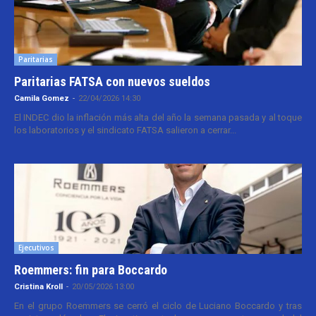
Paritarias
Paritarias FATSA con nuevos sueldos
Camila Gomez
-
22/04/2026 14:30
El INDEC dio la inflación más alta del año la semana pasada y al toque
los laboratorios y el sindicato FATSA salieron a cerrar...
Ejecutivos
Roemmers: fin para Boccardo
Cristina Kroll
-
20/05/2026 13:00
En el grupo Roemmers se cerró el ciclo de Luciano Boccardo y tras