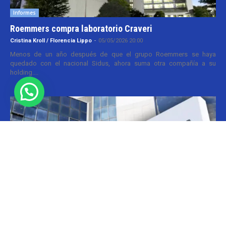
Informes
Roemmers compra laboratorio Craveri
Cristina Kroll / Florencia Lippo
-
05/05/2026 20:00
Menos de un año después de que el grupo Roemmers se haya
quedado con el nacional Sidus, ahora suma otra compañía a su
holding....
Informes
CILFA: postura sobre patentes
Christian Atance
-
18/03/2026 15:45
Hoy el gobierno nacional fijó nuevos criterios sobre patentes
farmacéuticas y ya surgen las críticas y posturas. La que se definió
prontamente fue la...