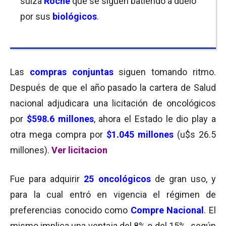
suiza
Roche
que se siguen batiendo a duelo
por sus
biológicos
.
Las
compras conjuntas
siguen tomando ritmo.
Después de que el año pasado la cartera de Salud
nacional adjudicara una licitación de oncológicos
por
$598.6 millones
, ahora el Estado le dio play a
otra mega compra por
$1.045 millones
(u$s 26.5
millones).
Ver licitacion
Fue para adquirir
25 oncológicos
de gran uso, y
para la cual entró en vigencia el régimen de
preferencias conocido como
Compre Nacional
. El
mismo implica una ventaja del 8% o del 15% -según