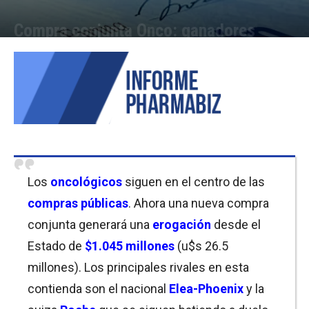
Compra conjunta Onco: ganadores
Por
Cristina Kroll / Florencia Costas / Javier Bartolomeo / Cecilia Godoy
-
18/02/2019 15:15
Los
oncológicos
siguen en el centro de las
compras públicas
. Ahora una nueva compra
conjunta generará una
erogación
desde el
Estado de
$1.045 millones
(u$s 26.5
millones). Los principales rivales en esta
contienda son el nacional
Elea-Phoenix
y la