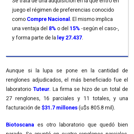
Se trata de una adquisición en la que entró en
juego el régimen de preferencias conocido
como
Compre Nacional
. El mismo implica
una ventaja del
8%
o del
15%
-según el caso-,
y forma parte
de la
ley 27.437
.
Aunque si la lupa se pone en la cantidad de
renglones adjudicados, el más beneficiado fue el
laboratorio
Tuteur
. La firma se hizo de un total de
27 renglones, 16 parciales y 11 totales, y una
facturación de
$31.7 millones
(u$s 805.8 mil).
Biotoscana
es otro laboratorio que quedó bien
parado. Se apuntó en cuatro renglones parciales,