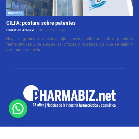
Informes
CILFA: postura sobre patentes
Christian Atance
-
18/03/2026 15:45
Hoy el gobierno nacional fijó nuevos criterios sobre patentes
farmacéuticas y ya surgen las críticas y posturas. La que se definió
prontamente fue la...
SOBRE NOSOTROS