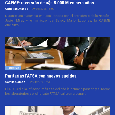
CAEME: inversión de u$s 8.000 M en seis años
Christian Atance
-
29/05/2026 15:00
Durante una audiencia en Casa Rosada con el presidente de la Nación,
Javier Milei, y el ministro de Salud, Mario Lugones, la CAEME
oficializó...
Paritarias
Paritarias FATSA con nuevos sueldos
Camila Gomez
-
22/04/2026 14:30
El INDEC dio la inflación más alta del año la semana pasada y al toque
los laboratorios y el sindicato FATSA salieron a cerrar...