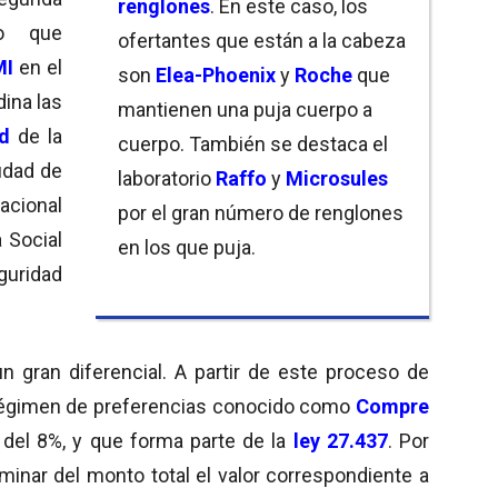
renglones
. En este caso, los
o que
ofertantes que están a la cabeza
MI
en el
son
Elea-Phoenix
y
Roche
que
ina las
mantienen una puja cuerpo a
d
de la
cuerpo. También se destaca el
iudad de
laboratorio
Raffo
y
Microsules
Nacional
por el gran número de renglones
 Social
en los que puja.
uridad
 gran diferencial. A partir de este proceso de
 régimen de preferencias conocido como
Compre
 del 8%, y que forma parte de la
ley 27.437
. Por
minar del monto total el valor correspondiente a