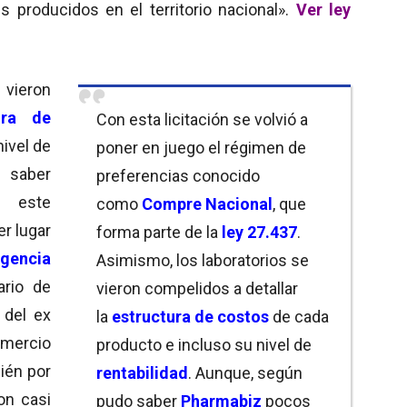
 producidos en el territorio nacional».
Ver ley
ieron
ura de
Con esta licitación se volvió a
ivel de
poner en juego el régimen de
 saber
preferencias conocido
n este
como
Compre Nacional
, que
er lugar
forma parte de la
ley 27.437
.
igencia
Asimismo, los laboratorios se
ario de
vieron compelidos a detallar
 del ex
la
estructura de costos
de cada
rcio
producto e incluso su nivel de
ién por
rentabilidad
. Aunque, según
on casi
pudo saber
Pharmabiz
pocos