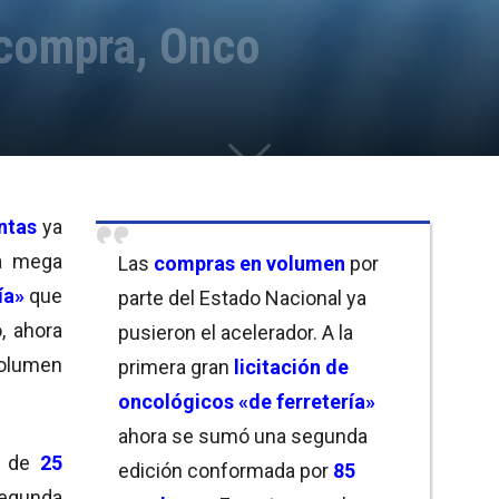
 compra, Onco
ntas
ya
a mega
Las
compras en volumen
por
ía»
que
parte del Estado Nacional ya
, ahora
pusieron el acelerador. A la
olumen
primera gran
licitación de
oncológicos «de ferretería»
ahora se sumó una segunda
l de
25
edición conformada por
85
segunda