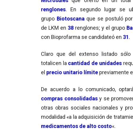
Microsules
que ofertó en un tota
renglones
. En segundo lugar se ub
grupo
Biotoscana
que se postuló po
de LKM en
38
renglones; y el grupo
Ba
con Bioprofarma se candidateó en
31
.
Claro que del extenso listado sólo
totalicen la
cantidad de unidades
requ
el
precio unitario límite
previamente e
De acuerdo a lo comunicado, optar
compras consolidadas
y se promove
otras obras sociales nacionales y prov
modalidad «a la adquisición de tratam
medicamentos de alto costo
«.