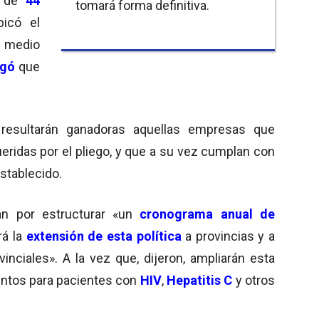
l de
44
tomará forma definitiva.
icó el
r medio
gó
que
 resultarán ganadoras aquellas empresas que
eridas por el pliego, y que a su vez cumplan con
stablecido.
án por estructurar «un
cronograma anual de
rá la
extensión de esta política
a provincias y a
inciales». A la vez que, dijeron, ampliarán esta
ientos para pacientes con
HIV
,
Hepatitis C
y otros