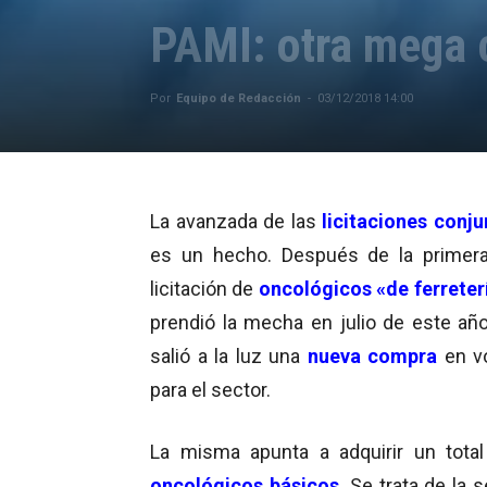
PAMI: otra mega
Por
Equipo de Redacción
-
03/12/2018 14:00
La avanzada de las
licitaciones conju
es un hecho. Después de la primer
licitación de
oncológicos «de ferreter
prendió la mecha en julio de este año
salió a la luz una
nueva compra
en v
para el sector.
La misma apunta a adquirir un tota
oncológicos básicos
. Se trata de la 