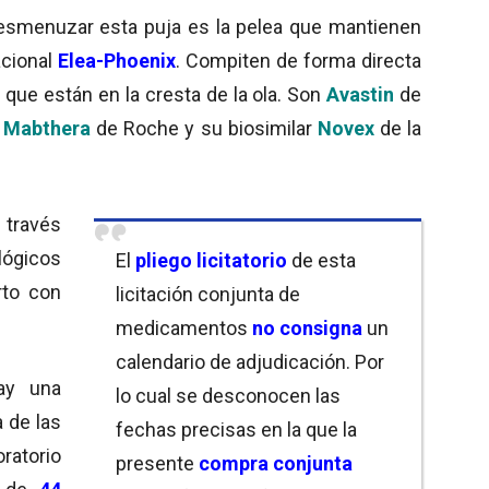
esmenuzar esta puja es la pelea que mantienen
acional
Elea-Phoenix
. Compiten de forma directa
que están en la cresta de la ola. Son
Avastin
de
y
Mabthera
de Roche y su biosimilar
Novex
de la
 través
gicos
El
pliego licitatorio
de esta
rto con
licitación conjunta de
medicamentos
no consigna
un
calendario de adjudicación. Por
hay una
lo cual se desconocen las
 de las
fechas precisas en la que la
oratorio
presente
compra conjunta