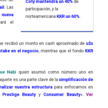
Coty mantendrá un 40%
de
ail
. Las
participación, y la
a
nueva
norteamericana
KKR un 60%
.
vará el
ue recibió un monto en cash aproximado de
u$s
stake en el negocio
, mientras que el fondo
KKR
ue Nabi
quien asumió como número uno en
aquete es una parte clave de la
simplificación de
nalizar nuestra estructura
para enfocarnos en
:
Prestige Beauty
y
Consumer Beauty
«.
Ver