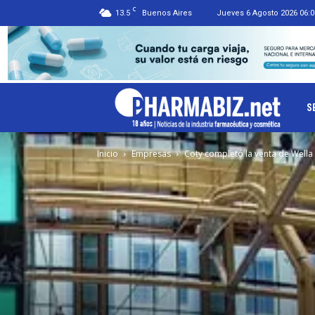
C
13.5
Buenos Aires
Jueves 6 Agosto 2026 06:0
Ph
S
Inicio
Empresas
Coty completó la venta de Wella