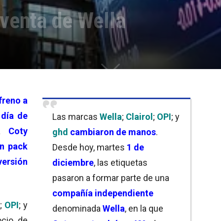
venta de Wella
freno a
 día de
Las marcas
Wella
;
Clairol
;
OPI
; y
ca
Coty
ghd
cambiaron de manos
.
un pack
Desde hoy, martes
1 de
versión
diciembre
, las etiquetas
pasaron a formar parte de una
compañía independiente
;
OPI
; y
denominada
Wella
, en la que
cio de