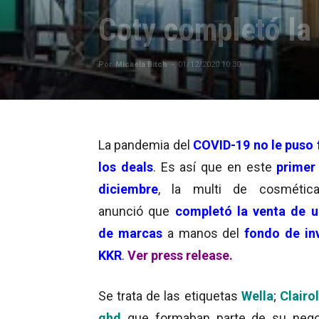
Coty completó la 
Por
Micaela Bitch
-
01/12/2020 10:30
La pandemia del
COV
ID-19
no le puso 
los deals
. Es así que en este
primer
diciembre
, la multi de cosméti
anunció que
completó la venta de 
de marcas
a manos del
fondo de in
KKR
.
Ver press release.
Se trata de las etiquetas
Wella
;
Clairol
ghd
que formaban parte de su nego