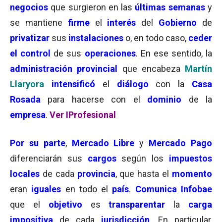
negocios
que surgieron en las
últimas semanas
y
se mantiene
firme
el
interés
del
Gobierno
de
privatizar
sus
instalaciones
o, en todo caso,
ceder
el control
de sus
operaciones
. En ese sentido, la
administración
provincial
que encabeza
Martín
Llaryora
intensificó
el
diálogo
con la
Casa
Rosada
para hacerse con el
dominio
de la
empresa
.
Ver IProfesional
Por su parte
,
M
e
rcado Libre
y
Mercado Pago
diferenciarán sus
cargos
según los
impuestos
locales
de cada
provincia
, que hasta el
momento
eran
iguales
en todo el
país
.
Comunica Infobae
que el
objetivo
es
transparentar
la
carga
impositiva
de cada
jurisdicción
. En particular,