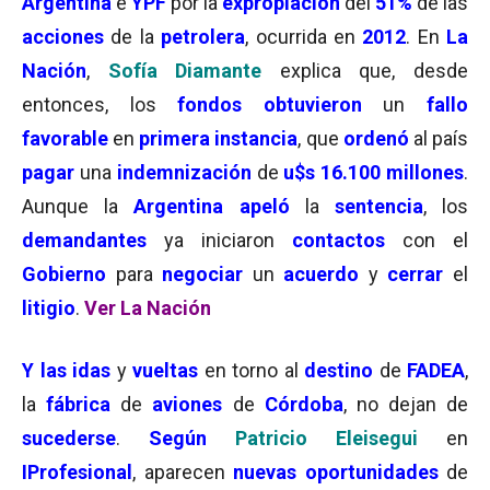
Argentina
e
YPF
por la
expropiación
del
51%
de las
acciones
de la
petrolera
, ocurrida en
2012
. En
La
Nación
,
Sofía Diamante
explica que, desde
entonces, los
fondos obtuvieron
un
fallo
favorable
en
primera instancia
, que
ordenó
al país
pagar
una
indemnización
de
u$s
16.100 millones
.
Aunque la
Argentina
apeló
la
sentencia
, los
demandantes
ya iniciaron
contactos
con el
Gobierno
para
negociar
un
acuerdo
y
cerrar
el
litigio
.
Ver La Nación
Y las
idas
y
vueltas
en torno al
destino
de
FADEA
,
la
fábrica
de
aviones
de
Córdoba
, no dejan de
sucederse
.
Según
Patricio Eleisegui
en
IProfesional
, aparecen
nuevas oportunidades
de