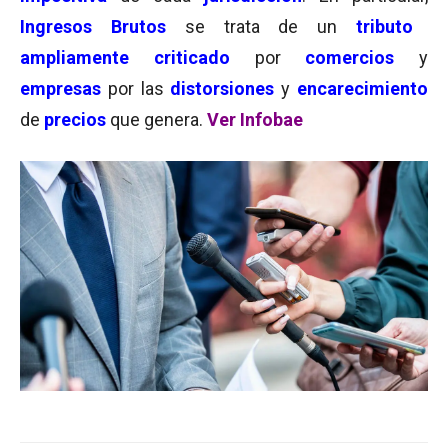
Ingresos Brutos
se trata de un
tributo
ampliamente criticado
por
comercios
y
empresas
por las
distorsiones
y
encarecimiento
de
precios
que genera.
Ver Infobae