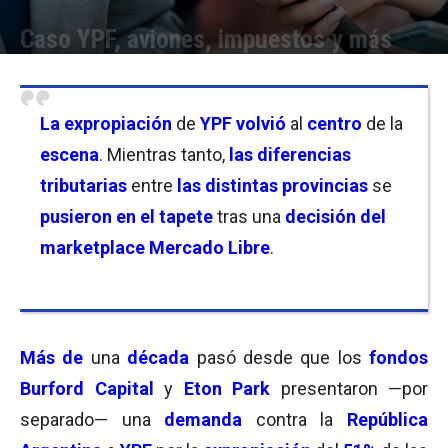
Caso YPF, aviones, impuestos y más
Por
Equipo de Redacción
-
01/07/2025 18:30
La expropiación
de
YPF volvió
al
centro
de la
escena
. Mientras tanto,
las diferencias
tributarias
entre
las distintas provincias
se
pusieron en el tapete
tras una
decisión del
marketplace Mercado Libre
.
Más de
una
década
pasó desde que los
fondos
Burford Capital
y
Eton Park
presentaron —por
separado— una
demanda
contra la
República