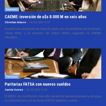
Empresas
CAEME: inversión de u$s 8.000 M en seis años
Christian Atance
-
29/05/2026 15:00
Durante una audiencia en Casa Rosada con el presidente de la Nación,
Javier Milei, y el ministro de Salud, Mario Lugones, la CAEME
oficializó...
Paritarias
Paritarias FATSA con nuevos sueldos
Camila Gomez
-
22/04/2026 14:30
El INDEC dio la inflación más alta del año la semana pasada y al toque
los laboratorios y el sindicato FATSA salieron a cerrar...