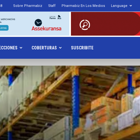
48
Sobre Pharmabiz
Staff
Pharmabiz En Los Medios
Language
armabiz.NET
ECCIONES
COBERTURAS
SUSCRIBITE