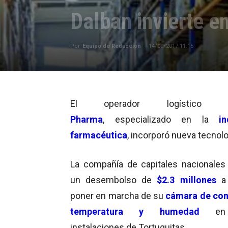
Dalban invierte e
Por
Equipo de Redacción
-
14/09/2017 11:15
El operador logístico
Pharma
,
especializado en la
in
farmacéutica
, incorporó nueva tecnolo
La compañía de capitales nacionales 
un desembolso de
$2.3 millones
a 
poner en marcha de su
cámara de con
temperatura y humedad
en 
instalaciones de Tortuguitas.