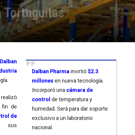
n Tortuguitas
Dalban
dustria
Dalban Pharma
invirtió
$2.3
gía.
millones
en nueva tecnología.
Incorporó una
cámara de
realizó
control
de temperatura y
fin de
humedad. Será para dar soporte
trol de
exclusivo a un laboratorio
sus
nacional.