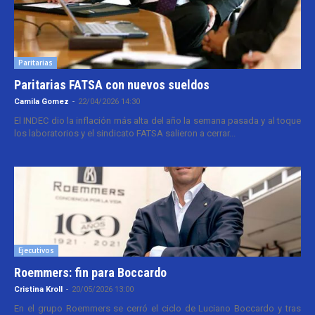
Paritarias
Paritarias FATSA con nuevos sueldos
Camila Gomez
-
22/04/2026 14:30
El INDEC dio la inflación más alta del año la semana pasada y al toque
los laboratorios y el sindicato FATSA salieron a cerrar...
Ejecutivos
Roemmers: fin para Boccardo
Cristina Kroll
-
20/05/2026 13:00
En el grupo Roemmers se cerró el ciclo de Luciano Boccardo y tras