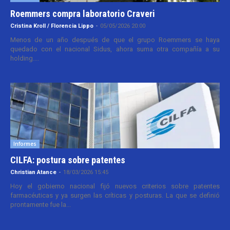
Roemmers compra laboratorio Craveri
Cristina Kroll / Florencia Lippo
-
05/05/2026 20:00
Menos de un año después de que el grupo Roemmers se haya
quedado con el nacional Sidus, ahora suma otra compañía a su
holding....
Informes
CILFA: postura sobre patentes
Christian Atance
-
18/03/2026 15:45
Hoy el gobierno nacional fijó nuevos criterios sobre patentes
farmacéuticas y ya surgen las críticas y posturas. La que se definió
prontamente fue la...