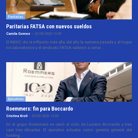
Paritarias
Paritarias FATSA con nuevos sueldos
Camila Gomez
-
22/04/2026 14:30
El INDEC dio la inflación más alta del año la semana pasada y al toque
los laboratorios y el sindicato FATSA salieron a cerrar...
Ejecutivos
Roemmers: fin para Boccardo
Cristina Kroll
-
20/05/2026 13:00
En el grupo Roemmers se cerró el ciclo de Luciano Boccardo y tras
casi tres décadas. El ejecutivo actuaba como gerente general del
holding...