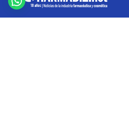
SOBRE NOSOTROS
Pharmabiz es un diario especializado en el quehacer
de la industria farmacéutica y cosmética. Investiga y
analiza noticias desde la Ciudad de Buenos Aires para
toda la región
Contáctanos:
info@pharmabiz.net
SEGUINOS
© Pharmabiz | Copyrıght 2020-2025 | Todos los derechos reservados -