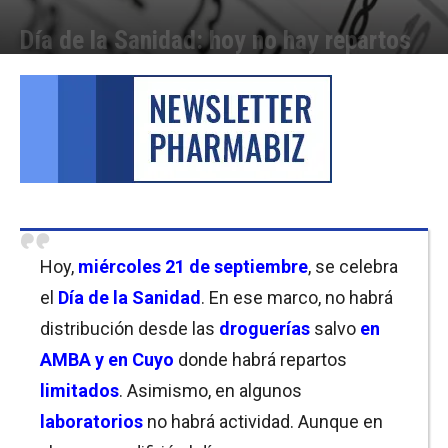
Día de la Sanidad: hoy no hay repartos
Por
Cristina Kroll
-
21/09/2022 09:00
Hoy,
miércoles 21 de septiembre
, se celebra
el
Día de la Sanidad
. En ese marco, no habrá
distribución desde las
droguerías
salvo
en
AMBA y en Cuyo
donde habrá repartos
limitados
. Asimismo, en algunos
laboratorios
no habrá actividad. Aunque en