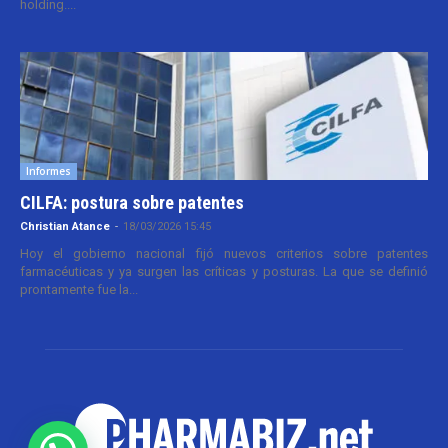
holding....
Informes
CILFA: postura sobre patentes
Christian Atance
-
18/03/2026 15:45
Hoy el gobierno nacional fijó nuevos criterios sobre patentes
farmacéuticas y ya surgen las críticas y posturas. La que se definió
prontamente fue la...