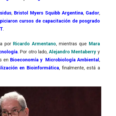
osidus
,
Bristol Myers Squibb Argentina
,
Gador
,
piciaron cursos de capacitación de posgrado
PT
.
da por
Ricardo Armentan
o
, mientras que
Mara
cnología
. Por otro lado,
Alejandro Mentaberry
y
s en
Bioeconomía y
Microbiología Ambiental
,
alización en Bioinformática
, finalmente, está a