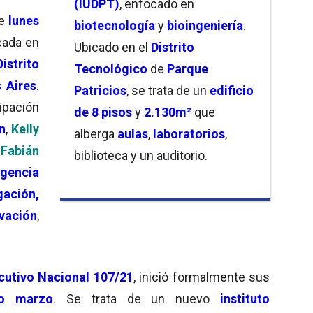
(IUDPT)
, enfocado en
te
lunes
biotecnología
y
bioingeniería
.
ada en
Ubicado en el
Distrito
Distrito
Tecnológico
de
P
a
rque
 Aires
.
Patricios
, se trata de un
edificio
cipación
de 8 pisos
y
2.130m²
que
n
,
Kelly
alberga
aulas
,
laboratorios
,
Fabián
biblioteca y un auditorio.
gencia
gación,
vación
,
cutivo Nacional 107/21
, inició formalmente sus
do marzo
. Se trata de un nuevo
instituto