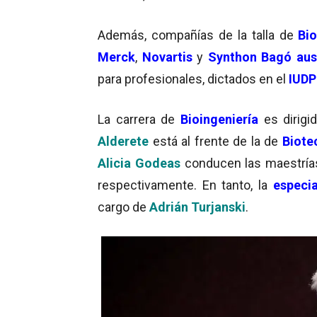
Además, compañías de la talla de
Bi
Merck
,
Novartis
y
Synthon Bagó
aus
para profesionales, dictados en el
IUD
La carrera de
Bioingenier
ía
es dirigi
Alderete
está al frente de la de
Biote
Alicia Godeas
conducen las maestría
respectivamente. En tanto, la
e
speci
cargo de
Adrián Turjanski
.