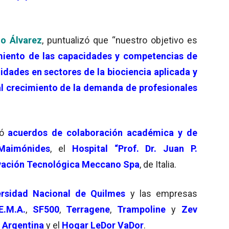
o Álvarez
, puntualizó que “nuestro objetivo es
cimiento de las capacidades y competencias de
idades en sectores de la biociencia aplicada y
al crecimiento de la demanda de profesionales
ió
acuerdos de colaboración académica y de
 Maimónides
, el
Hospital “Prof. Dr. Juan P.
ovación Tecnológica Meccano Spa
, de Italia.
ersidad Nacional de Quilmes
y las empresas
E.M.A.
,
SF500
,
Terragene
,
Trampoline
y
Zev
 Argentina
y el
Hogar LeDor VaDor
.