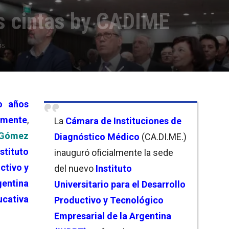
as cintas by CADIME
45
o años
lmente
,
La
Cámara de Instituciones de
 Gómez
Diagnóstico Médico
(CA.DI.ME.)
nstituto
inauguró oficialmente la sede
ctivo y
del nuevo
Instituto
entina
Universitario para el Desarrollo
ucativa
Productivo y Tecnológico
Empresarial de la Argentina