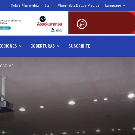
1
Sobre Pharmabiz
Staff
Pharmabiz En Los Medios
Language
armabiz.NET
ECCIONES
COBERTURAS
SUSCRIBITE
y CADIME