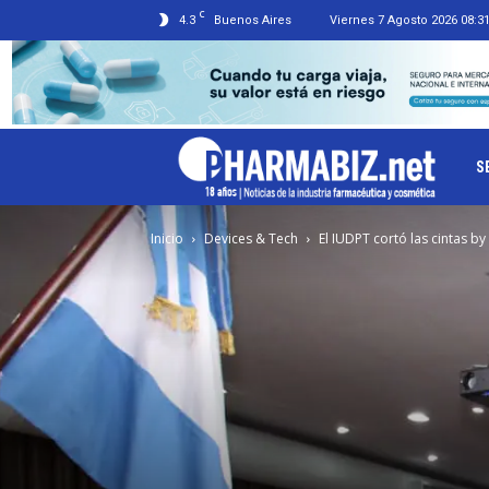
C
4.3
Buenos Aires
Viernes 7 Agosto 2026 08:3
Ph
S
Inicio
Devices & Tech
El IUDPT cortó las cintas b