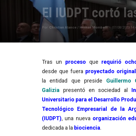
El IUDPT cortó l
Por
Christian Atance / Hernán Mombelli
-
07/08/2023 14:
Tras un
proceso
que
requirió och
desde que fuera
proyectado origina
la entidad que preside
Guillermo
Galizia
presentó en sociedad al
I
Universitario para el Desarrollo Produ
Tecnológico Empresarial de la Arg
(IUDPT)
, una nueva
o
r
ganización ed
dedicada a la
biociencia
.