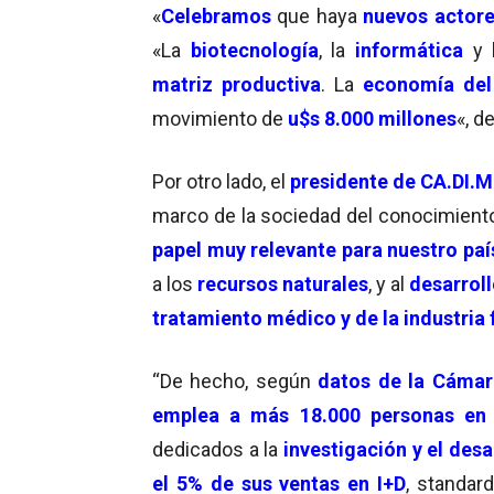
«
Celebramos
que haya
nuevos actor
«La
biotecnología
, la
informática
y 
matriz productiva
. La
economía del
movimiento de
u$s 8.000 millones
«, d
Por otro lado, el
presidente de CA.DI.
marco de la sociedad del conocimient
papel muy relevante para nuestro paí
a los
recursos naturales
, y al
desarroll
tratamiento médico y de la industria
“De hecho, según
datos de la Cámar
emplea a más 18.000 personas en 
dedicados a la
investigación y el desa
el 5% de sus ventas en I+D
, standar