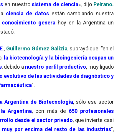
es
en nuestro
sistema de ciencia
«, dijo
Peirano.
la
ciencia de datos
están cambiando nuestra
 conocimiento genera
hoy en la Argentina un
estacó.
ME
.,
Guillermo Gómez Galizia
, subrayó que “en el
o,
la biotecnología y la bioingeniería ocupan un
s
, debido a
nuestro perfil productivo
, muy ligado
o evolutivo de las actividades de diagnóstico y
 farmacéutica
”.
a Argentina de Biotecnología
, sólo ese sector
la Argentina
, con más de
650 profesionales
rrollo desde el sector privado
, que invierte casi
d
muy por encima del resto de las industrias
”,