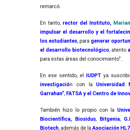
remarcó.
En tanto,
rector del Instituto,
Marian
impulsar el desarrollo y el fortale
los estudiantes
, para
generar oportun
el desarrollo biotecnológico
, atento
para estas áreas del conocimiento”.
En ese sentido, el
IUDPT
ya suscrib
investigació
n con la
Universidad
Garrahan”
,
FATSA y el Centro de Inn
También hizo lo propio con la
Univ
Biocientífica,
Biosidus
,
Bitgenia
,
G.
Biotech
, además de la
Asociación HL7