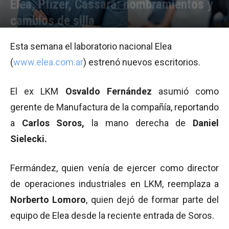
Elea, Pfizer, Cassará: nombramientos y
cambios de silla
Por
Equipo de Redacción
-
29/10/2010 10:09
Esta semana el laboratorio nacional Elea
(
www.elea.com.ar
) estrenó nuevos escritorios.
El ex LKM
Osvaldo Fernández
asumió como
gerente de Manufactura de la compañía, reportando
a
Carlos Soros,
la mano derecha de
Daniel
Sielecki.
Fermández, quien venía de ejercer como director
de operaciones industriales en LKM, reemplaza a
Norberto Lomoro
, quien dejó de formar parte del
equipo de Elea desde la reciente entrada de Soros.