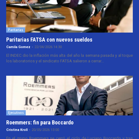
Paritarias
Paritarias FATSA con nuevos sueldos
Camila Gomez
-
22/04/2026 14:30
El INDEC dio la inflación más alta del año la semana pasada y al toque
los laboratorios y el sindicato FATSA salieron a cerrar...
Ejecutivos
Roemmers: fin para Boccardo
Cristina Kroll
-
20/05/2026 13:00
En el grupo Roemmers se cerró el ciclo de Luciano Boccardo y tras