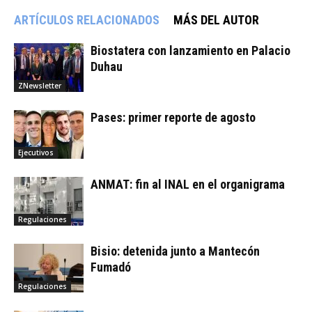
ARTÍCULOS RELACIONADOS
MÁS DEL AUTOR
Biostatera con lanzamiento en Palacio
Duhau
ZNewsletter
Pases: primer reporte de agosto
Ejecutivos
ANMAT: fin al INAL en el organigrama
Regulaciones
Bisio: detenida junto a Mantecón
Fumadó
Regulaciones