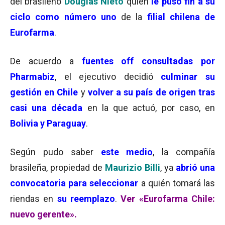
del brasileño
Douglas Nieto
quien
le puso fin a su
ciclo como número uno
de la
filial chilena de
Eurofarma
.
De acuerdo a
fuentes off consultadas por
Pharmabiz
, el ejecutivo decidió
culminar su
gestión en Chile
y
volver a su país de origen tras
casi una década
en la que actuó, por caso, en
Bolivia y Paraguay
.
Según pudo saber
este medio
, la compañía
brasileña, propiedad de
Maurizio Billi
, ya
abrió una
convocatoria para seleccionar
a quién tomará las
riendas en
su reemplazo
.
Ver «Eurofarma Chile:
nuevo gerente».