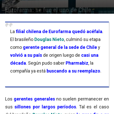
Eurofarma: se fue el uno de Chile
Por
Micaela Bitch
-
06/10/2021 17:00
La
filial chilena de Eurofarma quedó acéfala
.
El brasileño
Douglas Nieto
, culminó su etapa
como
gerente general de la sede de Chile
y
volvió a su país
de origen luego de
casi una
década
. Según pudo saber
Pharmabiz
, la
compañía ya está
buscando a su reemplazo
.
Los
gerentes generales
no suelen permanecer en
sus
sillones por largos períodos
. Tal es el caso