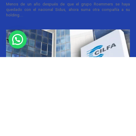
Menos de un año después de que el grupo Roemmers se haya
quedado con el nacional Sidus, ahora suma otra compañía a su
holding....
Informes
CILFA: postura sobre patentes
Christian Atance
-
18/03/2026 15:45
Hoy el gobierno nacional fijó nuevos criterios sobre patentes
farmacéuticas y ya surgen las críticas y posturas. La que se definió
prontamente fue la...