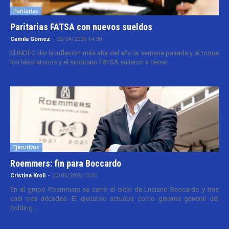
Paritarias
Paritarias FATSA con nuevos sueldos
Camila Gomez
-
22/04/2026 14:30
El INDEC dio la inflación más alta del año la semana pasada y al toque
los laboratorios y el sindicato FATSA salieron a cerrar...
Ejecutivos
Roemmers: fin para Boccardo
Cristina Kroll
-
20/05/2026 13:00
En el grupo Roemmers se cerró el ciclo de Luciano Boccardo y tras
casi tres décadas. El ejecutivo actuaba como gerente general del
holding...