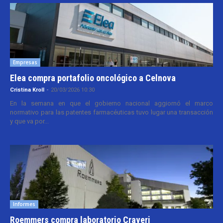
Empresas
Elea compra portafolio oncológico a Celnova
Cristina Kroll
-
20/03/2026 10:30
En la semana en que el gobierno nacional aggiornó el marco
normativo para las patentes farmacéuticas tuvo lugar una transacción
y que va por...
Informes
Roemmers compra laboratorio Craveri