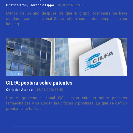
Cristina Kroll / Florencia Lippo
-
05/05/2026 20:00
Menos de un año después de que el grupo Roemmers se haya
quedado con el nacional Sidus, ahora suma otra compañía a su
holding....
Informes
CILFA: postura sobre patentes
Christian Atance
-
18/03/2026 15:45
Hoy el gobierno nacional fijó nuevos criterios sobre patentes
farmacéuticas y ya surgen las críticas y posturas. La que se definió
prontamente fue la...