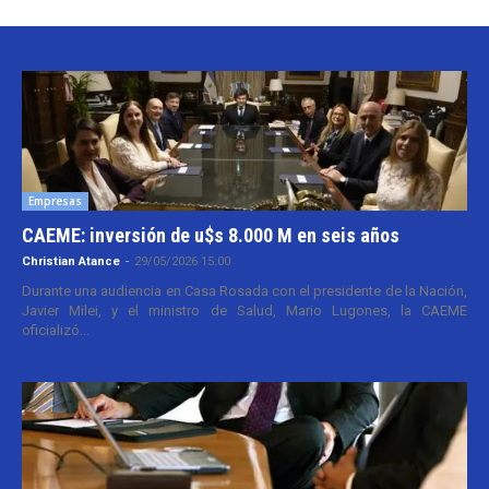
Empresas
CAEME: inversión de u$s 8.000 M en seis años
Christian Atance
-
29/05/2026 15:00
Durante una audiencia en Casa Rosada con el presidente de la Nación,
Javier Milei, y el ministro de Salud, Mario Lugones, la CAEME
oficializó...