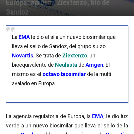
Europa: aprueba Ziextenzo, bio de
Sandoz
Por
Equipo de Redacción
-
28/11/2018 09:30
La
EMA
le dio el sí a un nuevo biosimilar que
lleva el sello de Sandoz, del grupo suizo
Novartis
. Se trata de
Ziextenzo
, un
bioequivalente de
Neulasta
de
Amgen
. El
mismo es el
octavo biosimilar
de la multi
avalado en Europa.
La agencia regulatoria de Europa, la
EMA
, le dio luz
verde a un nuevo biosimilar que lleva el sello de la