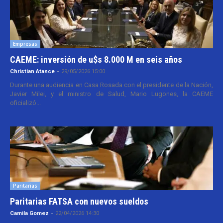
Empresas
CAEME: inversión de u$s 8.000 M en seis años
Christian Atance
-
29/05/2026 15:00
Durante una audiencia en Casa Rosada con el presidente de la Nación,
Javier Milei, y el ministro de Salud, Mario Lugones, la CAEME
oficializó...
Paritarias
Paritarias FATSA con nuevos sueldos
Camila Gomez
-
22/04/2026 14:30