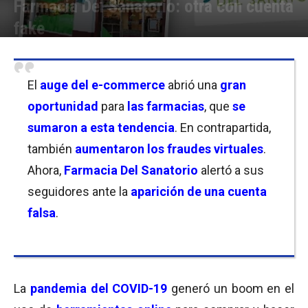
Farmacia Del Sanatorio: otra con cuenta
fake
Por
Florencia Lippo
-
04/03/2022 09:00
El
auge del e-commerce
abrió una
gran
oportunidad
para
las farmacias
, que
se
sumaron a esta tendencia
. En contrapartida,
también
aumentaron los fraudes virtuales
.
Ahora,
Farmacia Del Sanatorio
alertó a sus
seguidores ante la
aparición de una cuenta
falsa
.
La
pandemia del COVID-19
generó un boom en el