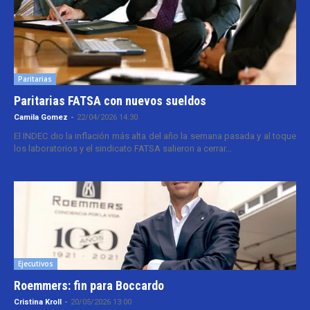
Paritarias
Paritarias FATSA con nuevos sueldos
Camila Gomez
-
22/04/2026 14:30
El INDEC dio la inflación más alta del año la semana pasada y al toque
los laboratorios y el sindicato FATSA salieron a cerrar...
Ejecutivos
Roemmers: fin para Boccardo
Cristina Kroll
-
20/05/2026 13:00