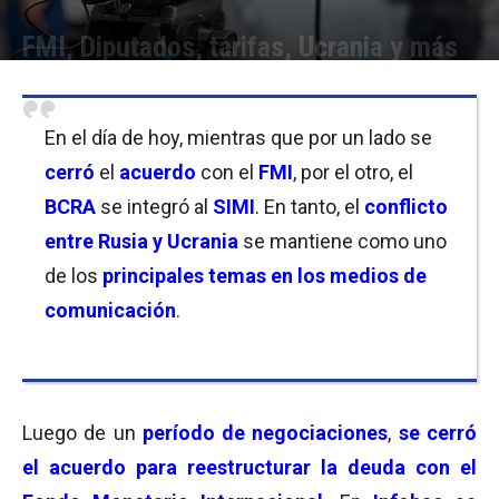
FMI, Diputados, tarifas, Ucrania y más
Por
Anto Campanaro
-
03/03/2022 20:00
En el día de hoy, mientras que por un lado se
cerró
el
acuerdo
con el
FMI
, por el otro, el
BCRA
se integró al
SIMI
. En tanto, el
conflicto
entre Rusia y Ucrania
se mantiene como uno
de los
principales temas en los medios de
comunicación
.
Luego de un
período de negociaciones
,
se cerró
el acuerdo para reestructurar la deuda con el