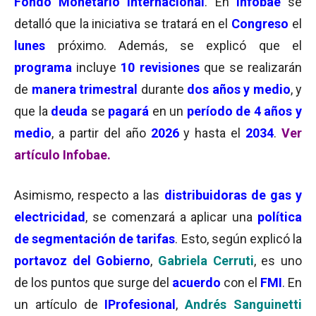
Fondo Monetario Internacional
. En
Infobae
se
detalló que la iniciativa se tratará en el
Congreso
el
lunes
próximo. Además, se explicó que el
programa
incluye
10 revisiones
que se realizarán
de
manera trimestral
durante
dos años y medio
, y
que la
deuda
se
pagará
en un
período de 4 años y
medio
, a partir del año
2026
y hasta el
2034
.
Ver
artículo Infobae.
Asimismo, respecto a las
distribuidoras de gas y
electricidad
, se comenzará a aplicar una
política
de segmentación de tarifas
. Esto, según explicó la
portavoz del Gobierno
,
Gabriela Cerruti
, es uno
de los puntos que surge del
acuerdo
con el
FMI
. En
un artículo de
IProfesional
,
Andrés Sanguinetti