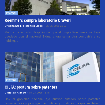
Informes
Roemmers compra laboratorio Craveri
Cristina Kroll / Florencia Lippo
-
05/05/2026 20:00
Menos de un año después de que el grupo Roemmers se haya
quedado con el nacional Sidus, ahora suma otra compañía a su
holding....
Informes
CILFA: postura sobre patentes
Christian Atance
-
18/03/2026 15:45
Hoy el gobierno nacional fijó nuevos criterios sobre patentes
farmacéuticas y ya surgen las críticas y posturas. La que se definió