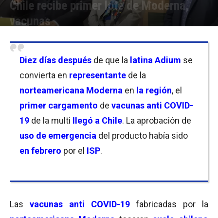
Chile recibe primer lote de Moderna,
vacunas
Por
Laura Ponasso
-
04/03/2022 09:45
Diez días después
de que la
latina Adium
se
convierta en
representante
de la
norteamericana Moderna
en
la región
, el
primer cargamento
de
vacunas anti COVID-
19
de la multi
llegó a Chile
. La aprobación de
uso de emergencia
del producto había sido
en febrero
por el
I
SP
.
Las
vacunas anti COVID-19
fabricadas por la