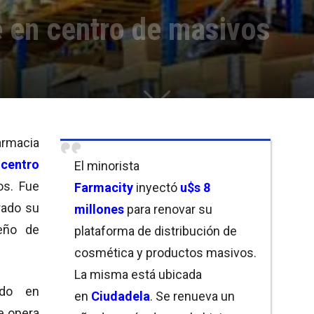
e en centro de masivos
farmacia
u
centro
El minorista
os. Fue
Farmacity
inyectó
u$s 8
rado su
millones
para renovar su
teño de
plataforma de distribución de
cosmética y productos masivos.
La misma está ubicada
ado en
en
Ciudadela
. Se renueva un
ue opera