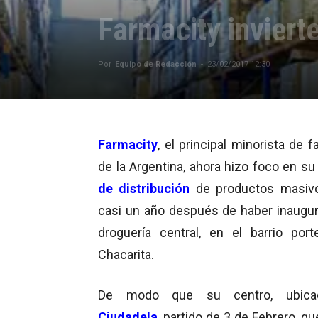
Farmacity inviert
Por
Equipo de Redacción
-
23/02/2017 12:30
Farmacity
, el principal minorista de 
de la Argentina, ahora hizo foco en s
de distribución
de productos masiv
casi un año después de haber inaugu
droguería central, en el barrio por
Chacarita.
De modo que su centro, ubic
Ciudadela
, partido de 3 de Febrero, q