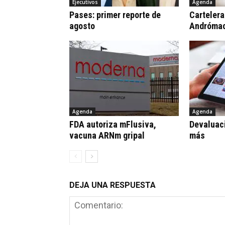
Ejecutivos
Agenda
Pases: primer reporte de
Cartelera
agosto
Andrómac
Agenda
Agenda
FDA autoriza mFlusiva,
Devaluaci
vacuna ARNm gripal
más
DEJA UNA RESPUESTA