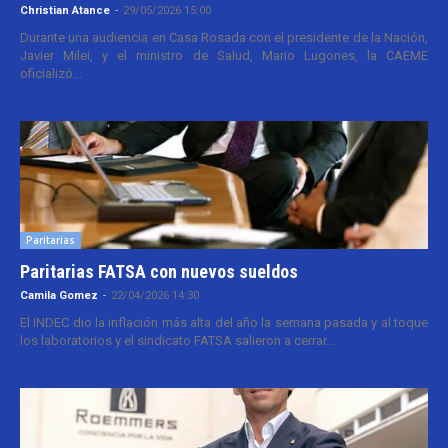
Christian Atance
-
29/05/2026 15:00
Durante una audiencia en Casa Rosada con el presidente de la Nación,
Javier Milei, y el ministro de Salud, Mario Lugones, la CAEME
oficializó...
Paritarias
Paritarias FATSA con nuevos sueldos
Camila Gomez
-
22/04/2026 14:30
El INDEC dio la inflación más alta del año la semana pasada y al toque
los laboratorios y el sindicato FATSA salieron a cerrar...