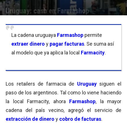
Uruguay: cash en Farmashop
Por
Equipo de Redacción
-
06/01/2017 10:00
La cadena uruguaya
Farmashop
permite
extraer dinero
y
pagar facturas
. Se suma así
al modelo que ya aplica la local
Farmacity
.
Los retailers de farmacia de
Uruguay
siguen el
paso de los argentinos. Tal como lo viene haciendo
la local Farmacity, ahora
Farmashop
, la mayor
cadena del país vecino, agregó el servicio de
extracción de dinero
y
cobro de facturas
.