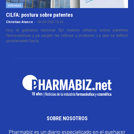
Informes
CILFA: postura sobre patentes
Christian Atance
-
18/03/2026 15:45
Hoy el gobierno nacional fijó nuevos criterios sobre patentes
farmacéuticas y ya surgen las críticas y posturas. La que se definió
prontamente fue la...
SOBRE NOSOTROS
Pharmabiz es un diario especializado en el quehacer