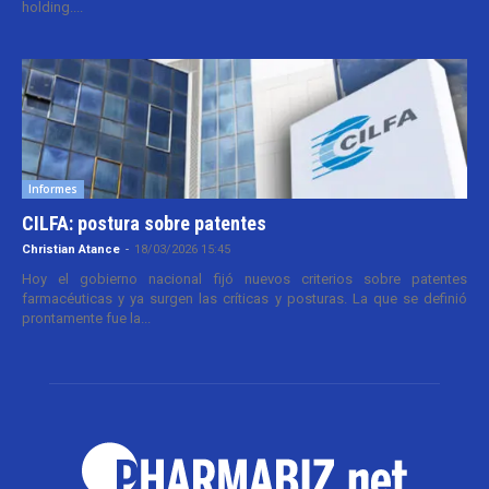
holding....
Informes
CILFA: postura sobre patentes
Christian Atance
-
18/03/2026 15:45
Hoy el gobierno nacional fijó nuevos criterios sobre patentes
farmacéuticas y ya surgen las críticas y posturas. La que se definió
prontamente fue la...