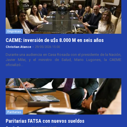
Empresas
CAEME: inversión de u$s 8.000 M en seis años
Christian Atance
-
29/05/2026 15:00
Durante una audiencia en Casa Rosada con el presidente de la Nación,
Javier Milei, y el ministro de Salud, Mario Lugones, la CAEME
oficializó...
Paritarias
Paritarias FATSA con nuevos sueldos