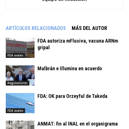
ARTÍCULOS RELACIONADOS
MÁS DEL AUTOR
FDA autoriza mFlusiva, vacuna ARNm
gripal
FDA avales
Malbrán e Illumina en acuerdo
Regulaciones
FDA: OK para Orzeyful de Takeda
FDA avales
ANMAT: fin al INAL en el organigrama