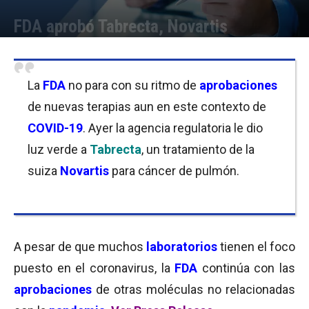
FDA aprobó Tabrecta, Novartis
Por
Equipo de Redacción
-
07/05/2020 08:30
La
FDA
no para con su ritmo de
aprobaciones
de nuevas terapias aun en este contexto de
COVID-19
. Ayer la agencia regulatoria le dio
luz verde a
Tabrecta
, un tratamiento de la
suiza
Novartis
para cáncer de pulmón.
A pesar de que muchos
laboratorios
tienen el foco
puesto en el coronavirus, la
FDA
continúa con las
aprobaciones
de otras moléculas no relacionadas