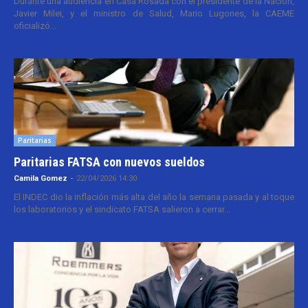
Durante una audiencia en Casa Rosada con el presidente de la Nación,
Javier Milei, y el ministro de Salud, Mario Lugones, la CAEME
oficializó...
Paritarias
Paritarias FATSA con nuevos sueldos
Camila Gomez
-
22/04/2026 14:30
El INDEC dio la inflación más alta del año la semana pasada y al toque
los laboratorios y el sindicato FATSA salieron a cerrar...