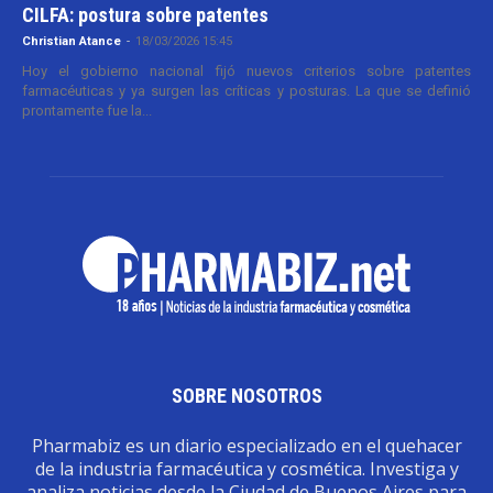
CILFA: postura sobre patentes
Christian Atance
-
18/03/2026 15:45
Hoy el gobierno nacional fijó nuevos criterios sobre patentes
farmacéuticas y ya surgen las críticas y posturas. La que se definió
prontamente fue la...
SOBRE NOSOTROS
Pharmabiz es un diario especializado en el quehacer
de la industria farmacéutica y cosmética. Investiga y
analiza noticias desde la Ciudad de Buenos Aires para