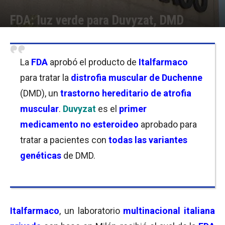
FDA: luz verde para Duvyzat, DMD
Por
Joseph Foley
-
22/03/2024 10:00
La
FDA
aprobó el producto de
Italfarmaco
para tratar la
distrofia muscular de Duchenne
(DMD), un
trastorno hereditario de atrofia
muscular
.
Duvyzat
es el
primer
medicamento no esteroideo
aprobado para
tratar a pacientes con
todas las variantes
genéticas
de DMD.
Italfarmaco
, un laboratorio
multinacional italiana