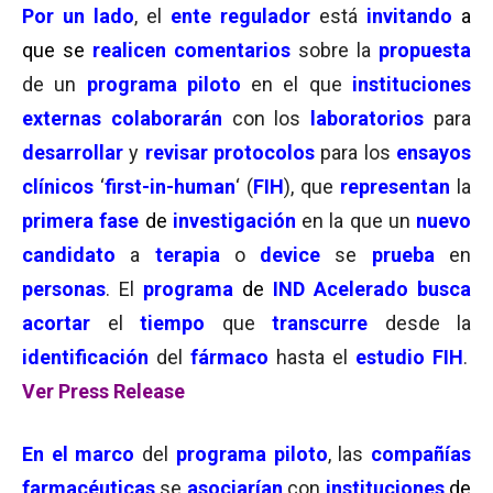
Por un lado
, el
ente regulador
está
invitando
a
que se
realicen comentarios
sobre la
propuesta
de un
programa piloto
en el que
instituciones
externas
colaborarán
con los
laboratorios
para
desarrollar
y
revisar protocolos
para los
ensayos
clínicos
‘
first-in-human
‘ (
FIH
), que
representan
la
primera fase
de
investigación
en la que un
nuevo
candidato
a
terapia
o
device
se
prueba
en
personas
. El
programa
de
IND Acelerado busca
acortar
el
tiempo
que
transcurre
desde la
identificación
del
fármaco
hasta el
estudio FIH
.
Ver Press Release
En el marco
del
programa piloto
, las
compañías
farmacéuticas
se
asociarían
con
instituciones
de