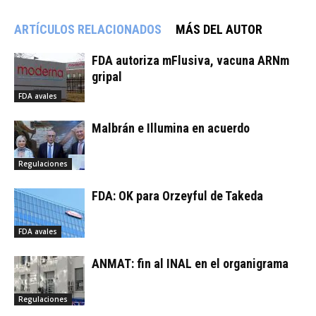
ARTÍCULOS RELACIONADOS
MÁS DEL AUTOR
FDA autoriza mFlusiva, vacuna ARNm
gripal
FDA avales
Malbrán e Illumina en acuerdo
Regulaciones
FDA: OK para Orzeyful de Takeda
FDA avales
ANMAT: fin al INAL en el organigrama
Regulaciones