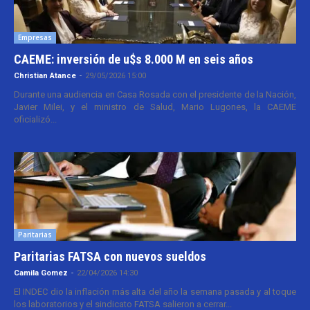
Empresas
CAEME: inversión de u$s 8.000 M en seis años
Christian Atance
-
29/05/2026 15:00
Durante una audiencia en Casa Rosada con el presidente de la Nación,
Javier Milei, y el ministro de Salud, Mario Lugones, la CAEME
oficializó...
Paritarias
Paritarias FATSA con nuevos sueldos
Camila Gomez
-
22/04/2026 14:30
El INDEC dio la inflación más alta del año la semana pasada y al toque
los laboratorios y el sindicato FATSA salieron a cerrar...