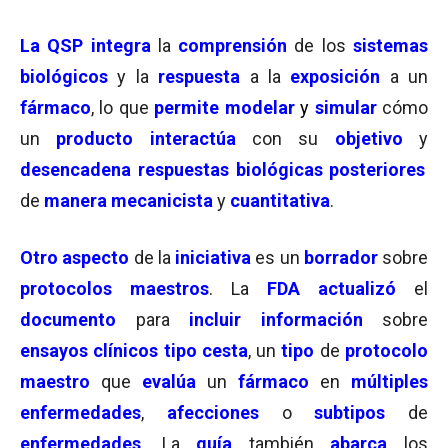
La QSP integra
la
comprensión
de los
sistemas
biológicos
y la
respuesta
a la
exposición
a un
fármaco
, lo que
permite
modelar
y
simular
cómo
un
producto
interactúa
con su
objetivo
y
desencadena
respuestas biológicas posteriores
de
manera mecanicista
y
cuantitativa
.
Otro aspecto
de la
iniciativa
es un
borrador
sobre
protocolos
maestro
s
. La
FDA
actualizó
el
documento
para
incluir información
sobre
ensayos clínicos tipo cesta
, un
tipo
de
protocolo
maestro
que
evalúa
un
fármaco
en
múltiples
enfermedades
,
afecciones
o
subtipos
de
enfermedades
. La
guía
también
abarca
los