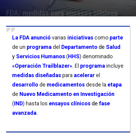
FDA: medidas para ensayos clínicos
Por
Joseph Foley
-
24/06/2026 10:30
La FDA anunció
varias
iniciativas
como
parte
de un
programa
del
Departamento
de
Salud
y
Servicios Humanos
(
HHS
) denominado
«
Operación Trailblazer»
. El
programa
incluye
medidas diseñadas
para
acelerar
el
desarrollo
de
medicamentos
desde la
etapa
de
Nuevo Medicamento
en
Investigación
(
IND
) hasta los
ensayos clínicos
de
fase
avanzada
.