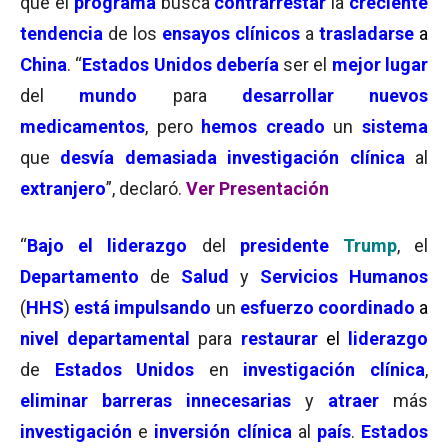
que el
programa
busca
contrarrestar
la
creciente
tendencia
de los
ensayos clínicos
a
trasladarse
a
China
. “
Estados Unidos debería
ser el
mejor lugar
del
mundo
para
desarrollar nuevos
medicamentos
, pero
hemos
creado
un
sistema
que
desvía demasiada investigación clínica
al
extranjero
”, declaró.
Ver Presentación
“
Bajo el liderazgo
del
presidente
Trump
, el
Departamento
de
Salud
y
Servicios
Humanos
(
HHS
)
está impulsando
un
esfuerzo coordinado
a
nivel departamental
para
restaurar
el
liderazgo
de
Estados Unidos
en
investigación clínica
,
eliminar barreras innecesarias
y
atraer
más
investigación
e
inversión clínica
al
país
.
Estados