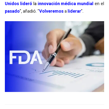
Unidos
lideró
la
innovación médica mundial
en el
pasado
”, añadió. “
Volveremos
a
liderar
”.