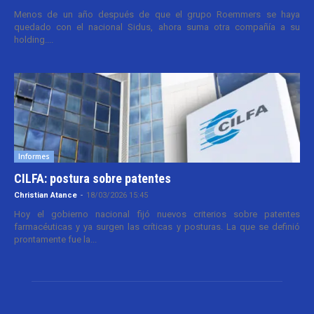
Menos de un año después de que el grupo Roemmers se haya
quedado con el nacional Sidus, ahora suma otra compañía a su
holding....
Informes
CILFA: postura sobre patentes
Christian Atance
-
18/03/2026 15:45
Hoy el gobierno nacional fijó nuevos criterios sobre patentes
farmacéuticas y ya surgen las críticas y posturas. La que se definió
prontamente fue la...