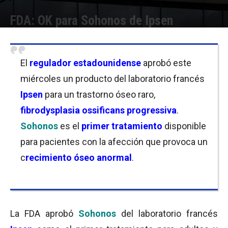
FDA: OK para Sohonos de Ipsen
Por
Joseph Foley
-
17/08/2023 19:00
El
regulador estadounidense
aprobó este
miércoles un producto del laboratorio francés
Ipsen
para un trastorno óseo raro,
fibrodysplasia ossificans progressiva
.
Sohonos
es el
primer tratamiento
disponible
para pacientes con la afección que provoca un
c
recimiento óseo anormal
.
La FDA aprobó
Sohonos
del laboratorio francés