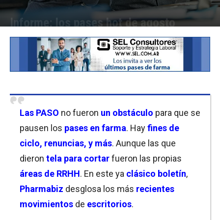
Informe: los pases hot de agosto
Por
Laura Ponasso
-
17/08/2023 17:00
Las PASO
no fueron
un obstáculo
para que se
pausen los
pases en farma
. Hay
fines de
ciclo, renuncias, y más
. Aunque las que
dieron
tela para cortar
fueron las propias
áreas de RRHH
. En este ya
clásico boletín
,
Pharmabiz
desglosa los más
recientes
movimientos
de
escritorios
.