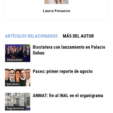
Laura Ponasso
ARTÍCULOS RELACIONADOS
MÁS DEL AUTOR
Biostatera con lanzamiento en Palacio
Duhau
ZNewsletter
Pases: primer reporte de agosto
Ejecutivos
ANMAT: fin al INAL en el organigrama
Regulaciones