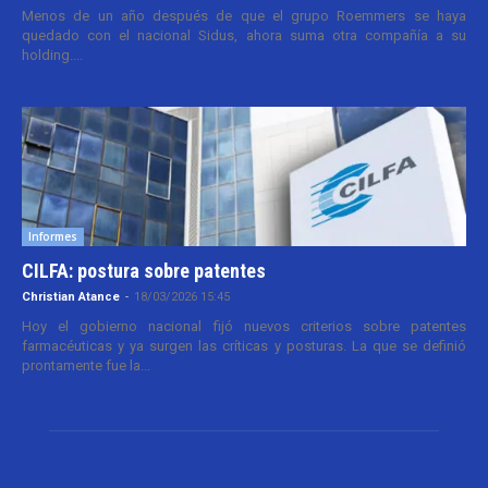
Menos de un año después de que el grupo Roemmers se haya
quedado con el nacional Sidus, ahora suma otra compañía a su
holding....
Informes
CILFA: postura sobre patentes
Christian Atance
-
18/03/2026 15:45
Hoy el gobierno nacional fijó nuevos criterios sobre patentes
farmacéuticas y ya surgen las críticas y posturas. La que se definió
prontamente fue la...