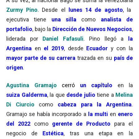
A su vez, al nacional Bagó se suma la venezolana
Zurmy Pino
. Desde el
lunes 14 de agosto
, la
ejecutiva tiene
una silla
como
analista de
portafolio
, bajo la
Dirección de Nuevos Negocios
,
liderada por
Daniel Fafasuli
. Pino llegó a
la
Argentina
en
el 2019
, desde
Ecuador
y con la
mayor parte de su carrera
trazada en su
país de
origen
.
Agustina Gramajo
cerró
un capítulo
en la
suiza
Galderma
, la que
desde julio
tiene a
Melina
Di Ciurcio
como
cabeza para la Argentina
.
Gramajo se había incorporado a
la multi
en
enero
del 2022
como
gerente de Producto
para el
negocio de
Estética
, tras una etapa en la