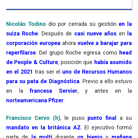
Nicolás Todino
dio por cerrada su gestión
en la
suiza Roche
. Después de
casi nueve años
en
la
corporación europea
ahora
vuelve a barajar para
reperfilarse
. Del grupo Roche egresa como
head
de People & Culture
, posición que
había asumido
en el 2021
tras ser el
uno de Recursos Humanos
para su pata de Diagnóstica
. Previo a ello estuvo
en la
francesa Servier
, y antes en la
norteamericana Pfizer
.
Francisco Cervo (h)
, le puso
punto final
a su
mandato en la británica AZ
. El ejecutivo formó
parte de
la multi
durante
un bienio
y
mañana