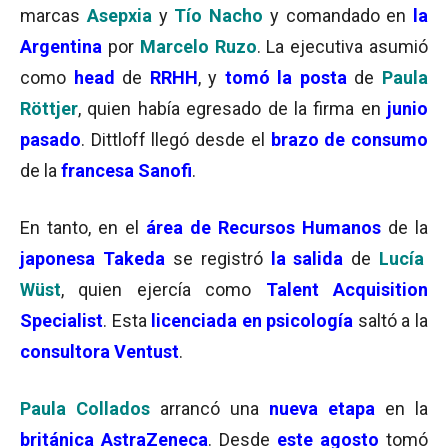
marcas
Asepxia
y
Tío Nacho
y comandado en
la
Argentina
por
Marcelo Ruzo
. La ejecutiva asumió
como
head
de
RRHH
, y
tomó la posta
de
Paula
Röttjer
, quien había egresado de la firma en
junio
pasado
. Dittloff llegó desde el
brazo de consumo
de la
francesa Sanofi
.
En tanto, en el
área de
Recursos Humanos
de la
japonesa Takeda
se registró
la salida
de
Lucía
Wüst
, quien ejercía como
Talent Acquisition
Specialist
. Esta
licenciada en psicología
saltó a la
consultora Ventust
.
Paula Collados
arrancó una
nueva etapa
en la
británica AstraZeneca
. Desde
este agosto
tomó