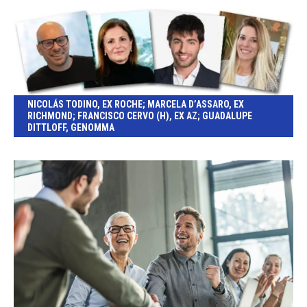
NICOLÁS TODINO, EX ROCHE; MARCELA D’ASSARO, EX
RICHMOND; FRANCISCO CERVO (H), EX AZ; GUADALUPE
DITTLOFF, GENOMMA