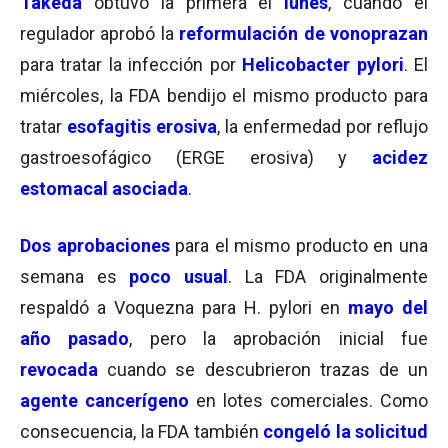
Takeda
obtuvo la primera
el
lunes
, cuando el
regulador aprobó la
reformulación de
vonoprazan
para tratar la infección por
Helicobacter pylori
. El
miércoles, la FDA bendijo el mismo producto para
tratar
esofagitis erosiva
, la enfermedad por reflujo
gastroesofágico (ERGE erosiva) y
acidez
estomacal asociada
.
Dos aprobaciones
para el mismo producto en una
semana es
poco usual
. La FDA originalmente
respaldó
a Voquezna para H. pylori en
mayo del
año pasado
, pero la aprobación inicial fue
revocada
cuando se
descubrieron trazas de un
agente cancerígeno
en lotes comerciales. Como
consecuencia,
la FDA también
congeló la solicitud