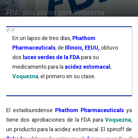
FDA: dos avales para Voquezna
Por
Joseph Foley
-
03/11/2023 09:00
En un lapso de tres días,
Phathom
Pharmaceuticals
,
de
Illinois, EEUU,
obtuvo
dos
luces verdes de la FDA
para su
medicamento para la
acidez estomacal
,
Voquezna
, el primero en su clase.
El estadounidense
Phathom Pharmaceuticals
ya
tiene dos aprobaciones de la FDA para
Voquezna
,
un producto para la acidez estomacal. El spinoff de