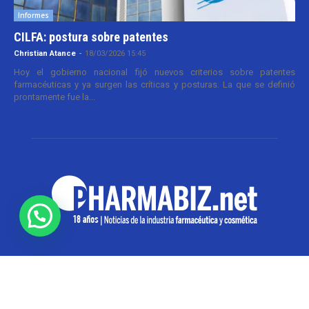
Informes
CILFA: postura sobre patentes
Christian Atance
-
18/03/2026 15:45
Hoy el gobierno nacional fijó nuevos criterios sobre patentes
farmacéuticas y ya surgen las críticas y posturas. La que se definió
prontamente fue la...
SOBRE NOSOTROS
Pharmabiz es un diario especializado en el quehacer