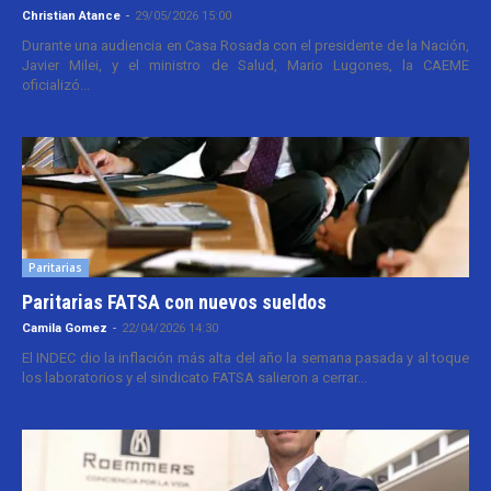
Christian Atance
-
29/05/2026 15:00
Durante una audiencia en Casa Rosada con el presidente de la Nación,
Javier Milei, y el ministro de Salud, Mario Lugones, la CAEME
oficializó...
Paritarias
Paritarias FATSA con nuevos sueldos
Camila Gomez
-
22/04/2026 14:30
El INDEC dio la inflación más alta del año la semana pasada y al toque
los laboratorios y el sindicato FATSA salieron a cerrar...