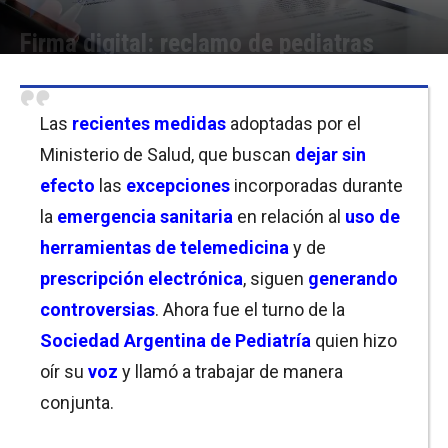
Firma digital: reclamo de pediatras
Por
Christian Atance
-
29/12/2022 10:15
Las
recientes medidas
adoptadas por el
Ministerio de Salud, que buscan
dejar sin
efecto
las
excepciones
incorporadas durante
la
emergencia sanitaria
en relación al
uso de
herramientas de telemedicina
y de
prescripción electrónica
, siguen
generando
controversias
. Ahora fue el turno de la
Sociedad Argentina de Pediatría
quien hizo
oír su
voz
y llamó a trabajar de manera
conjunta.